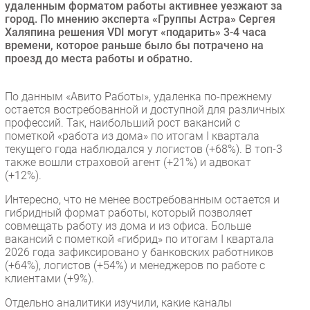
удаленным форматом работы активнее уезжают за
Безопасность
город. По мнению эксперта «Группы Астра» Сергея
Халяпина решения VDI могут «подарить» 3-4 часа
Инновации
времени, которое раньше было бы потрачено на
CIO/Управление ИТ
проезд до места работы и обратно.
Гаджеты
Здоровье
По данным «Авито Работы», удаленка по-прежнему
остается востребованной и доступной для различных
профессий. Так, наибольший рост вакансий с
РАЗДЕЛЫ
пометкой «работа из дома» по итогам I квартала
текущего года наблюдался у логистов (+68%). В топ-3
также вошли страховой агент (+21%) и адвокат
Новости
(+12%).
Аналитика
Интересно, что не менее востребованным остается и
Интервью
гибридный формат работы, который позволяет
Мероприятия
совмещать работу из дома и из офиса. Больше
вакансий с пометкой «гибрид» по итогам I квартала
Проекты
2026 года зафиксировано у банковских работников
IT класс
(+64%), логистов (+54%) и менеджеров по работе с
клиентами (+9%).
Тестовый стенд
Каталог компаний
Отдельно аналитики изучили, какие каналы