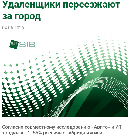
Удаленщики переезжают
Импорто­замещение
за город
Автоматизация Промышленности
Интернет
04.06.2026
Мобильная связь
Фиксированная связь
Интеграция
Рынок ПК
Маркетинг
Торговые сети
Оборудование
ПО
Outsourcing
Кадры
Регулирование
Согласно совместному исследованию «Авито» и ИТ-
Финансы
холдинга Т1, 55% россиян с гибридным или
Web