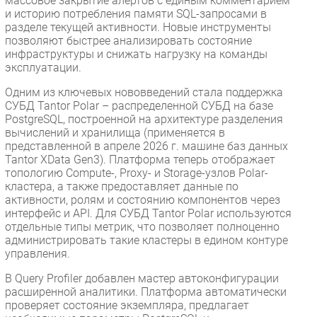
массовое закрытие алертов с единым комментарием
и историю потребления памяти SQL-запросами в
разделе текущей активности. Новые инструменты
позволяют быстрее анализировать состояние
инфраструктуры и снижать нагрузку на команды
эксплуатации.
Одним из ключевых нововведений стала поддержка
СУБД Tantor Polar – распределенной СУБД на базе
PostgreSQL, построенной на архитектуре разделения
вычислений и хранилища (применяется в
представленной в апреле 2026 г. машине баз данных
Tantor XData Gen3). Платформа теперь отображает
топологию Compute-, Proxy- и Storage-узлов Polar-
кластера, а также предоставляет данные по
активности, ролям и состоянию компонентов через
интерфейс и API. Для СУБД Tantor Polar используются
отдельные типы метрик, что позволяет полноценно
администрировать такие кластеры в едином контуре
управления.
В Query Profiler добавлен мастер автоконфигурации
расширенной аналитики. Платформа автоматически
проверяет состояние экземпляра, предлагает