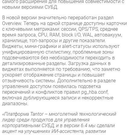
самого расширения для повышения совместимости с
новыми версиями СУБД.
В новой версии значительно переработан раздел
Overview. Теперь на одной странице доступны карточки
с ключевыми метриками: сессии, QPS/TPS, среднее
время запроса, CPU, RAM, block I/O, WAL, автовакуум,
хранилище, топ-запросы и другие показатели.
Виджеты, мини-графики и alert-статусы используют
унифицированную стилистику, проблемные зоны
подсвечиваются без необходимости переходить в
детализированные разделы. Загрузка данных в
виджетах выполняется по требованию, что заметно
ускоряет отображение страницы и повышает
отзывчивость системы. Дополнительно в разделе
управления доступом появилась подсветка
пересечений и конфликтов правил pg_hba.conf,
включая дублирующиеся записи и некорректные
диапазоны.
«Платформа Tantor – многолетний технологический
лидер среди продуктов для управления
корпоративными СУБД, и в версии 6.4 мы сделали
акцент на улучшениях ИИ-ассистента, развитии