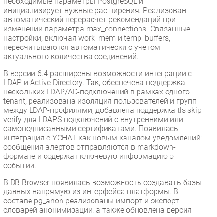
необходимые параметры PostgreSQL и
инициализирует нужные расширения. Реализован
автоматический перерасчет рекомендаций при
изменении параметра max_connections. Связанные
настройки, включая work_mem и temp_buffers,
пересчитываются автоматически с учетом
актуального количества соединений.
В версии 6.4 расширены возможности интеграции с
LDAP и Active Directory. Так, обеспечена поддержка
нескольких LDAP/AD-подключений в рамках одного
tenant, реализована изоляция пользователей и групп
между LDAP-профилями, добавлена поддержка tls skip
verify для LDAPS-подключений с внутренними или
самоподписанными сертификатами. Появилась
интеграция с YCHAT как новым каналом уведомлений:
сообщения алертов отправляются в markdown-
формате и содержат ключевую информацию о
событии.
В DB Browser появилась возможность создавать базы
данных напрямую из интерфейса платформы. В
составе pg_anon реализованы импорт и экспорт
словарей анонимизации, а также обновлена версия