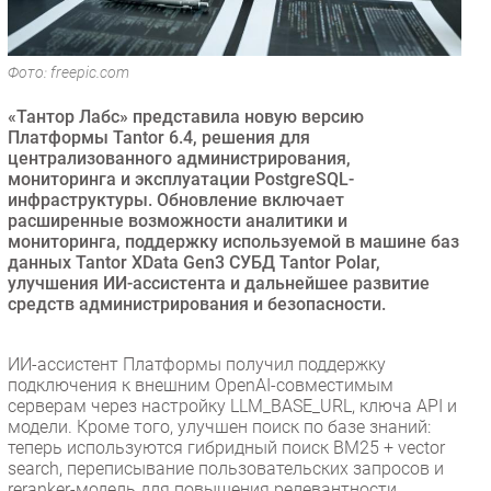
Безопасность
Инновации
Фото: freepic.com
CIO/Управление ИТ
«Тантор Лабс» представила новую версию
Гаджеты
Платформы Tantor 6.4, решения для
Здоровье
централизованного администрирования,
мониторинга и эксплуатации PostgreSQL-
инфраструктуры. Обновление включает
РАЗДЕЛЫ
расширенные возможности аналитики и
мониторинга, поддержку используемой в машине баз
Новости
данных Tantor XData Gen3 СУБД Tantor Polar,
улучшения ИИ-ассистента и дальнейшее развитие
Аналитика
средств администрирования и безопасности.
Интервью
Мероприятия
ИИ-ассистент Платформы получил поддержку
Проекты
подключения к внешним OpenAI-совместимым
серверам через настройку LLM_BASE_URL, ключа API и
IT класс
модели. Кроме того, улучшен поиск по базе знаний:
Тестовый стенд
теперь используются гибридный поиск BM25 + vector
search, переписывание пользовательских запросов и
Каталог компаний
reranker-модель для повышения релевантности