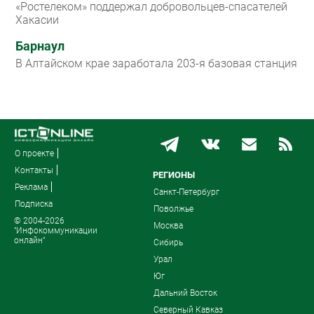
«Ростелеком» поддержал добровольцев-спасателей
Хакасии
Барнаул
В Алтайском крае заработала 203-я базовая станция
О проекте
Контакты
РЕГИОНЫ
Реклама
Санкт-Петербург
Подписка
Поволжье
© 2004-2026
Москва
"Инфокоммуникации
онлайн"
Сибирь
Урал
Юг
Дальний Восток
Северный Кавказ