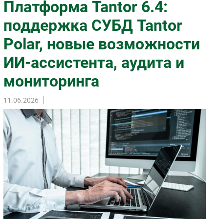
Платформа Tantor 6.4:
Импорто­замещение
поддержка СУБД Tantor
Автоматизация Промышленности
Polar, новые возможности
Интернет
Мобильная связь
ИИ-ассистента, аудита и
Фиксированная связь
мониторинга
Интеграция
Рынок ПК
11.06.2026
Маркетинг
Торговые сети
Оборудование
ПО
Outsourcing
Кадры
Регулирование
Финансы
Web