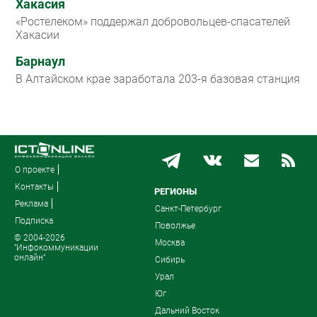
Хакасия
«Ростелеком» поддержал добровольцев-спасателей
Хакасии
Барнаул
В Алтайском крае заработала 203-я базовая станция
О проекте
Контакты
РЕГИОНЫ
Реклама
Санкт-Петербург
Подписка
Поволжье
© 2004-2026
Москва
"Инфокоммуникации
онлайн"
Сибирь
Урал
Юг
Дальний Восток