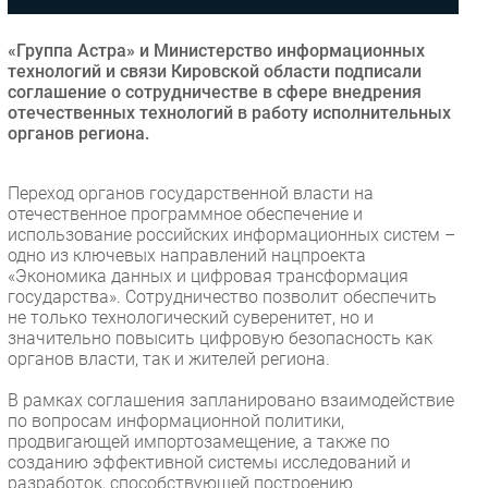
Безопасность
«Группа Астра» и Министерство информационных
Инновации
технологий и связи Кировской области подписали
CIO/Управление ИТ
соглашение о сотрудничестве в сфере внедрения
отечественных технологий в работу исполнительных
Гаджеты
органов региона.
Здоровье
Переход органов государственной власти на
РАЗДЕЛЫ
отечественное программное обеспечение и
использование российских информационных систем –
одно из ключевых направлений нацпроекта
Новости
«Экономика данных и цифровая трансформация
Аналитика
государства». Сотрудничество позволит обеспечить
не только технологический суверенитет, но и
Интервью
значительно повысить цифровую безопасность как
Мероприятия
органов власти, так и жителей региона.
Проекты
В рамках соглашения запланировано взаимодействие
IT класс
по вопросам информационной политики,
Тестовый стенд
продвигающей импортозамещение, а также по
созданию эффективной системы исследований и
Каталог компаний
разработок, способствующей построению