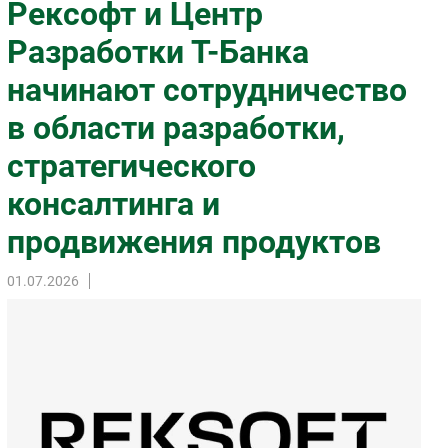
Рексофт и Центр
Импорто­замещение
Разработки Т-Банка
Автоматизация Промышленности
начинают сотрудничество
Интернет
Мобильная связь
в области разработки,
Фиксированная связь
стратегического
Интеграция
Рынок ПК
консалтинга и
Маркетинг
продвижения продуктов
Торговые сети
Оборудование
01.07.2026
ПО
Outsourcing
Кадры
Регулирование
Финансы
Web