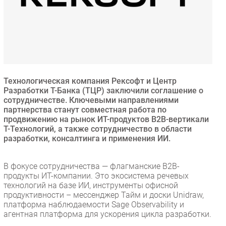
Безопасность
Инновации
CIO/Управление ИТ
Гаджеты
Здоровье
Технологическая компания Рексофт и Центр
Разработки Т-Банка (ТЦР) заключили соглашение о
РАЗДЕЛЫ
сотрудничестве. Ключевыми направлениями
партнерства станут совместная работа по
продвижению на рынок ИТ-продуктов B2B-вертикали
Новости
Т-Технологий, а также сотрудничество в области
Аналитика
разработки, консалтинга и применения ИИ.
Интервью
Мероприятия
В фокусе сотрудничества — флагманские B2B-
продукты ИТ-компании. Это экосистема речевых
Проекты
технологий на базе ИИ, инструменты офисной
IT класс
продуктивности – мессенджер Тайм и доски Unidraw,
Тестовый стенд
платформа наблюдаемости Sage Observability и
агентная платформа для ускорения цикла разработки.
Каталог компаний