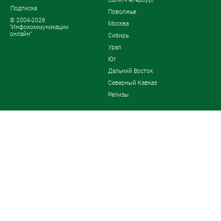
Санкт-Петербург
Подписка
Поволжье
© 2004-2026
Москва
"Инфокоммуникации
онлайн"
Сибирь
Урал
Юг
Дальний Восток
Северный Кавказ
Релизы