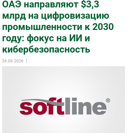
ОАЭ направляют $3,3
Импорто­замещение
млрд на цифровизацию
Автоматизация Промышленности
промышленности к 2030
Интернет
Мобильная связь
году: фокус на ИИ и
Фиксированная связь
кибербезопасность
Интеграция
Рынок ПК
26.06.2026
Маркетинг
Торговые сети
Оборудование
ПО
Outsourcing
Кадры
Регулирование
Финансы
Web