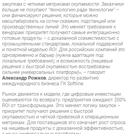
закупкам с четкими метриками окупаемости. Заказчики
больше не покупают “технологию ради технологии” –
они финансируют решения, которые можно
масштабировать на сотни скважин, подстанций или
производственных линий. Это меняет требования к
вендорам: приоритет получают самые интеграционно
готовые продукты – с доказанной совместимостью с
промышленными стандартами, локальной поддержкой
и понятной моделью ROI. Для российских компаний это
одновременно и барьер (нужна адаптация под
локальные требования), и возможность (нишевые
решения с быстрой окупаемостью востребованы
сильнее универсальных платформ)
», – говорит
Александр Рожков
, директор по развитию
международного бизнеса ГК Softline.
Рынок движется к модели, где цифровые инвестиции
оцениваются по возврату: предприятия ожидают 200%
ROI от трансформации. Это меняет логику закупок –
приоритет получают решения с быстрой
окупаемостью и четкой привязкой к операционным
метрикам. Для поставщиков это означает рост спроса
на нишевые продукты с доказанной эффективностью,
а не на универсальные платформы.