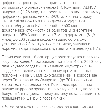
цифровизацию страны направляются на
оптимизацию операций через ИИ. Компания ADNOC
выделила $1,76 млрд на проекты, включая программу
цифровизации скважин за $920 млн и платформу
ENERGYai за $340 млн. Ожидаемый эффект от
масштабируемых ИИ-решений – $500 млн
добавленной стоимости за один год. В энергетике
оператор DEWA инвестирует 7 млрд дирхамов ($1,9
млрд) до 2035 года в модернизацию сетей: уже
установлено 2,3 млн умных счетчиков, запущена
дорожная карта перехода к «утилите, нативному к ИИ».
Производственный сектор цифровизируется в рамках
государственной программы Transform 4.0: к 2030 году
планируется создать 100 «маяков Индустрии 4.0».
Поддержка включает экосистему промышленных
приложений на 5,5 млн дирхамов и финансирование
через Банк развития Эмиратов (до 70% покрытия
затрат на цифровизацию). Компании, прошедшие
оценку цифровой зрелости по методике ITTI, получают
бонус +5% к национальному индексу локализации, что
повышает их шансы в госзакупках.
«
Рынок перешел от точечных пилотов к системным