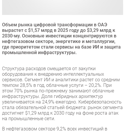
Безопасность
Инновации
CIO/Управление ИТ
Объем рынка цифровой трансформации в ОАЭ
вырастет с $1,57 млрд в 2025 году до $3,29 млрд к
Гаджеты
2030-му. Основные инвестиции концентрируются в
Здоровье
нефтегазовом секторе, энергетике и металлургии,
где приоритетом стали сервисы на базе ИИ и защита
промышленной инфраструктуры.
РАЗДЕЛЫ
Структура расходов смещается от закупки
Новости
оборудования к внедрению интеллектуальных
Аналитика
сервисов. Сегмент ИИ и аналитики растет со средним
темпом 28,5% в год, облачные услуги – 20,2%. При
Интервью
этом 70% рынка по-прежнему занимают облачные
Мероприятия
инфраструктуры. Доля гибридных архитектур
увеличивается на 24,9% ежегодно. Кибербезопасность
Проекты
стала обязательной статьей бюджета: рынок сегмента
IT класс
достигнет $1,29 млрд к 2030 году на фоне роста атак
Тестовый стенд
на промышленные сети.
Каталог компаний
В нефтегазовом секторе 9,2% всех инвестиций в