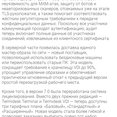
неуязвимость для MitM-атак, защиту от ботов и
неавторизованных сканеров, отсекаемых уже на этапе
TLS-рукопожатия, а также помогает соответствовать
жёстким регуляторным требованиям к передаче
конфиденциальных данных. Поскольку все участники
коммуникаций проходят аутентификацию, аудит
теперь включает полные данные об участниках
соединений, извлекаемые из клиентского сертификата.
В серверной части появилась доставка единого
мастер-образа по сети — новый поставщик,
позволяющий использовать бездисковые машины
или переиспользовать старые ПК. Эта модель
сокращает требования к хранилищу VDI до 90%,
упрощает управление образами и обеспечивает
практически мгновенный откат к предыдущей версии
простой перезагрузкой рабочего места.
Кроме того, в версии 7.0 была переработана система
лицензирования. Вместо двух прежних редакций —
Termidesk Terminal и Termidesk VDI — теперь доступны
три тарифных плана: «Базовый», «Стандартный» и
«Расширенный». Новая модель стала более гибкой и
позволяет заказчику выбирать ровно тот набор