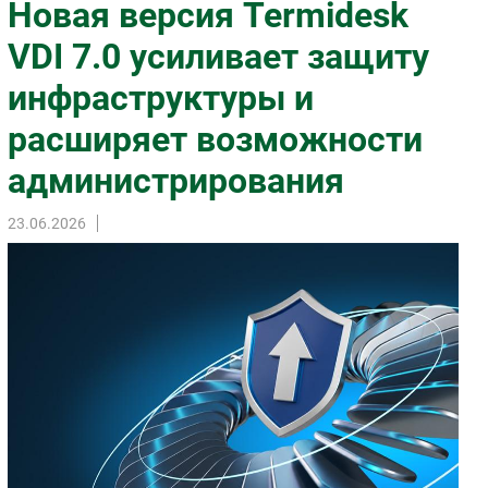
Новая версия Termidesk
Импорто­замещение
VDI 7.0 усиливает защиту
Автоматизация Промышленности
инфраструктуры и
Интернет
Мобильная связь
расширяет возможности
Фиксированная связь
администрирования
Интеграция
Рынок ПК
23.06.2026
Маркетинг
Торговые сети
Оборудование
ПО
Outsourcing
Кадры
Регулирование
Финансы
Web