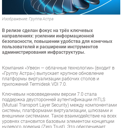
Безопасность
Инновации
Изображение: Группа Астра
CIO/Управление ИТ
В релизе сделан фокус на трёх ключевых
Гаджеты
направлениях: усилении информационной
Здоровье
безопасности, повышении удобства для конечных
пользователей и расширении инструментов
администрирования инфраструктуры.
РАЗДЕЛЫ
Новости
Компания «Увеон — облачные технологии» (входит в
«Группу Астра») выпускает крупное обновление
Аналитика
платформы виртуализации рабочих столов и
Интервью
приложений Termidesk VDI 7.0.
Мероприятия
Ключевым нововведением версии 7.0 стала
поддержка двусторонней аутентификации mTLS
Проекты
(Mutual Transport Layer Security) между компонентами
IT класс
системы, платформами виртуализации, шлюзами и
Тестовый стенд
внешними системами. Такое взаимодействие на всех
уровнях становится базовым элементом концепции
Каталог компаний
нулевого доверия (Zero Trust). Это обеспечивает