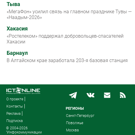
Тыва
«МегаФон» усилил связь на главном празднике Тувы —
«Наадым-2026»
Хакасия
«Ростелеком» поддержал добровольцев-спасателей
Хакасии
Барнаул
В Алтайском крае заработала 203-я базовая станция
О проекте
Контакты
РЕГИОНЫ
Реклама
Санкт-Петербург
Подписка
Поволжье
© 2004-2026
Москва
"Инфокоммуникации