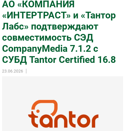
АО «КОМПАНИЯ
Импорто­замещение
«ИНТЕРТРАСТ» и «Тантор
Автоматизация Промышленности
Лабс» подтверждают
Интернет
Мобильная связь
совместимость СЭД
Фиксированная связь
CompanyMedia 7.1.2 с
Интеграция
Рынок ПК
СУБД Tantor Certified 16.8
Маркетинг
23.06.2026
Торговые сети
Оборудование
ПО
Outsourcing
Кадры
Регулирование
Финансы
Web