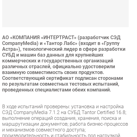
Безопасность
Инновации
CIO/Управление ИТ
Гаджеты
АО «КОМПАНИЯ «ИНТЕРТРАСТ» (разработчик СЭД
Здоровье
CompanyMedia) и «Тантор Лабс» (входит в «Группу
Астра»), технологический лидер в сфере разработки
СУБД и машин баз данных для крупнейших
РАЗДЕЛЫ
коммерческих и государственных организаций
различных отраслей, официально удостоверили
взаимную совместимость своих продуктов.
Новости
Соответствующий сертификат подписан сторонами
Аналитика
по результатам совместных тестовых испытаний,
Интервью
проведенных специалистами обеих компаний.
Мероприятия
В ходе испытаний проверены: установка и настройка
Проекты
СЭД CompanyMedia 7.1.2 на СУБД Tantor Certified 16.8;
IT класс
выполнение операций создания, хранения, поиска и
Тестовый стенд
маршрутизации документов; работа бизнес-процессов
и механизмов совместного доступа;
Каталог компаний
производительность и стабильность под нагрузкой,