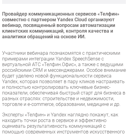
Безопасность
Провайдер коммуникационных сервисов «Телфин»
Инновации
совместно с партнером Yandex Cloud организуют
CIO/Управление ИТ
вебинар, посвященный вопросам автоматизации
клиентских коммуникаций, контроля качества и
Гаджеты
аналитики обращений на основе ИИ.
Здоровье
Участники вебинара познакомятся с практическими
РАЗДЕЛЫ
примерами интеграции Yandex SpeechSense с
виртуальной АТС «Телфин.Офис», а также с ведущими
российскими CRM и мессенджерами. Особое внимание
Новости
будет уделено новой функциональности сервиса
Аналитика
Yandex, которая позволяет в пару кликов настраивать
и полностью контролировать ключевые бизнес-
Интервью
показатели, обеспечивая быстрый старт для бизнеса в
Мероприятия
разных отраслях: строительстве и недвижимости,
торговле и e-commerce, образовании, медицине и др.
Проекты
IT класс
Эксперты «Телфин» и Yandex наглядно покажут, как
находить точки роста в сервисе и эффективно
Тестовый стенд
оценивать результативность коммуникаций с
Каталог компаний
помощью современных инструментов искусственного