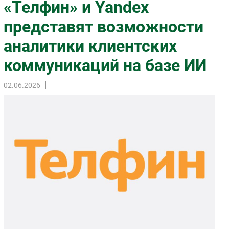
«Телфин» и Yandex
Импорто­замещение
представят возможности
Автоматизация Промышленности
аналитики клиентских
Интернет
Мобильная связь
коммуникаций на базе ИИ
Фиксированная связь
Интеграция
02.06.2026
Рынок ПК
Маркетинг
Торговые сети
Оборудование
ПО
Outsourcing
Кадры
Регулирование
Финансы
Web