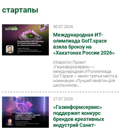
Импорто­замещение
стартапы
Автоматизация Промышленности
Интернет
30.07.2026
Мобильная связь
Международная ИТ-
Фиксированная связь
олимпиада GoIT.space
взяла бронзу на
Интеграция
«Хакатонах России 2026»
Рынок ПК
(Новости)
Проект
Маркетинг
«Газинформсервис» —
Торговые сети
международная ИТ-олимпиада
GoIT.space — занял третье место в
Оборудование
номинации «Лучший хакатон для
школьников»...
ПО
Outsourcing
27.07.2026
Кадры
«Газинформсервис»
Регулирование
поддержит конкурс
брендов креативных
Финансы
индустрий Санкт-
Web