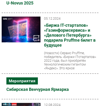
U-Novus 2025
05.12.2024
«Биржа IT-стартапов»
«Газинформсервиса» и
«Делового Петербурга»
подарила Pruffme билет в
будущее
(Новости)
Сервис Pruffme,
победитель «Биржи IT-стартапов»
2022 года, был приобретён
технологическим гигантом
«Яндекс». Это яркое
подтверждение...
Мероприятия
Сибирская Венчурная Ярмарка
12.08.2024