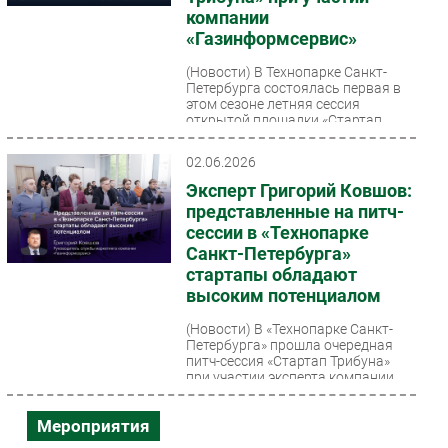
компании
«Газинформсервис»
(Новости)
В Технопарке Санкт-
Петербурга состоялась первая в
этом сезоне летняя сессия
открытой площадки «Стартап
Трибуна» при участии компании...
02.06.2026
Эксперт Григорий Ковшов:
представленные на питч-
сессии в «Технопарке
Санкт-Петербурга»
стартапы обладают
высоким потенциалом
(Новости)
В «Технопарке Санкт-
Петербурга» прошла очередная
питч-сессия «Стартап Трибуна»
при участии эксперта компании
«Газинформсервис». Её...
Мероприятия