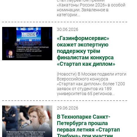
«Хакатоны России 2026» в особой
номинации. Заявленное в
категории...
30.06.2026
«Газинформсервис»
окажет экспертную
поддержку трём
финалистам конкурса
«Стартап как диплом»
(Новости)
В Москве подвели итоги
Всероссийского конкурса
«Стартап как диплом»: более 1200
заявок от студентов из 189
университетов 65 регионов...
29.06.2026
В Технопарке Санкт-
Петербурга прошла
первая летняя «Стартап
Трибуна» при участии