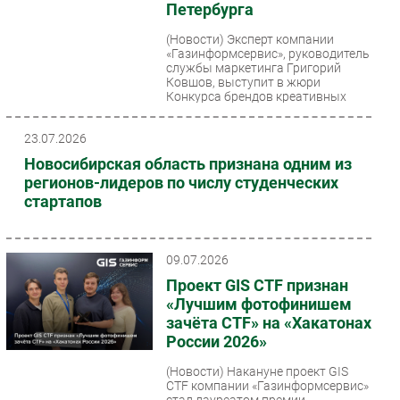
Петербурга
Безопасность
(Новости)
Эксперт компании
Инновации
«Газинформсервис», руководитель
службы маркетинга Григорий
CIO/Управление ИТ
Ковшов, выступит в жюри
Конкурса брендов креативных
Гаджеты
индустрий...
Здоровье
23.07.2026
Новосибирская область признана одним из
РАЗДЕЛЫ
регионов-лидеров по числу студенческих
стартапов
Новости
Аналитика
09.07.2026
Интервью
Проект GIS CTF признан
Мероприятия
«Лучшим фотофинишем
Проекты
зачёта CTF» на «Хакатонах
IT класс
России 2026»
Тестовый стенд
(Новости)
Накануне проект GIS
Каталог компаний
CTF компании «Газинформсервис»
стал лауреатом премии