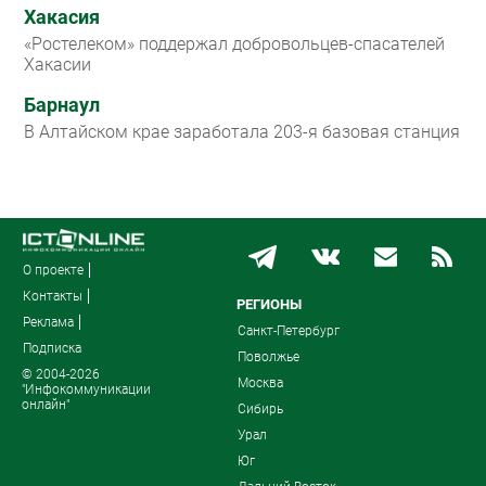
Хакасия
«Ростелеком» поддержал добровольцев-спасателей
Хакасии
Барнаул
В Алтайском крае заработала 203-я базовая станция
О проекте
Контакты
РЕГИОНЫ
Реклама
Санкт-Петербург
Подписка
Поволжье
© 2004-2026
Москва
"Инфокоммуникации
онлайн"
Сибирь
Урал
Юг