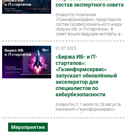
состав экспертного совета
(Новости)
Компания
«Газинформсервис» представила
состав профессионального жюри
«Биржи ИБ- и IT-стартапов». В
совет вошли ведущие эксперты в...
01.07.2025
«Биржа ИБ- и IT-
стартапов»:
«Газинформсервис»
запускает обновлённый
акселератор для
специалистов по
кибербезопасности
(Новости)
С 1 июля по 28 августа
компания «Газинформсервис»
проводит отбор участников для
обновлённой «Биржи ИБ- и IT-
стартапов».
Мероприятия