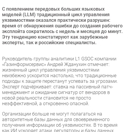
Безопасность
С появлением передовых больших языковых
моделей (LLM) традиционный цикл управления
Инновации
уязвимостями оказался практически разрушен:
CIO/Управление ИТ
время от обнаружения ошибки до создания рабочего
эксплойта сократилось с недель и месяцев до минут.
Гаджеты
Эту тенденцию констатируют как зарубежные
Здоровье
эксперты, так и российские специалисты.
РАЗДЕЛЫ
Руководитель группы аналитики L1 GSOC компании
«Газинформсервис» Андрей Жданухин отмечает:
Новости
жизненный цикл управления уязвимостями
неизбежно ускорится настолько, что традиционные
Аналитика
подходы к защите перестанут успевать за угрозами.
Интервью
Эксперт подчёркивает: ставка на пассивный патч-
менеджмент и ожидание сигнатур от вендоров в
Мероприятия
новой реальности становится не просто
Проекты
неэффективной, а откровенно опасной.
IT класс
Организации больше не могут полагаться на
Тестовый стенд
авторитетные базы данных для своевременного
получения информации об уязвимостях. В то время
Каталог компаний
как ИИ ускоряет атаки, регуляторы и базы данных