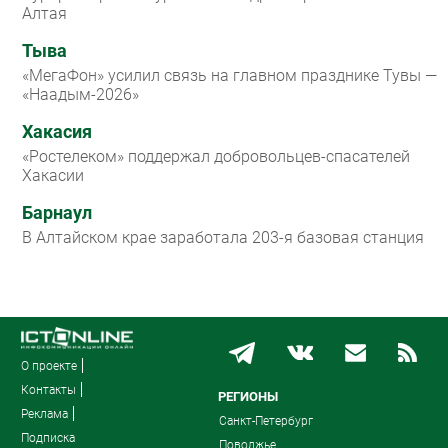
Алтая
Тыва
«МегаФон» усилил связь на главном празднике Тувы —
«Наадым-2026»
Хакасия
«Ростелеком» поддержал добровольцев-спасателей
Хакасии
Барнаул
В Алтайском крае заработала 203-я базовая станция
О проекте
Контакты
РЕГИОНЫ
Реклама
Санкт-Петербург
Подписка
Поволжье