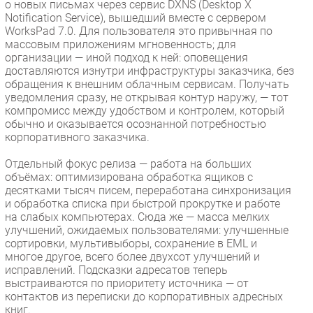
о новых письмах через сервис DXNS (Desktop X
Notification Service), вышедший вместе с сервером
WorksPad 7.0. Для пользователя это привычная по
массовым приложениям мгновенность; для
организации — иной подход к ней: оповещения
доставляются изнутри инфраструктуры заказчика, без
обращения к внешним облачным сервисам. Получать
уведомления сразу, не открывая контур наружу, — тот
компромисс между удобством и контролем, который
обычно и оказывается осознанной потребностью
корпоративного заказчика.
Отдельный фокус релиза — работа на больших
объёмах: оптимизирована обработка ящиков с
десятками тысяч писем, переработана синхронизация
и обработка списка при быстрой прокрутке и работе
на слабых компьютерах. Сюда же — масса мелких
улучшений, ожидаемых пользователями: улучшенные
сортировки, мультивыборы, сохранение в EML и
многое другое, всего более двухсот улучшений и
исправлений. Подсказки адресатов теперь
выстраиваются по приоритету источника — от
контактов из переписки до корпоративных адресных
книг.