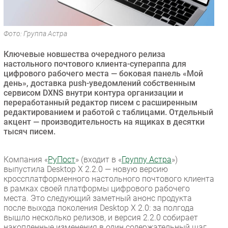
Безопасность
Инновации
Фото: Группа Астра
CIO/Управление ИТ
Ключевые новшества очередного релиза
Гаджеты
настольного почтового клиента-супераппа для
Здоровье
цифрового рабочего места — боковая панель «Мой
день», доставка push-уведомлений собственным
сервисом DXNS внутри контура организации и
РАЗДЕЛЫ
переработанный редактор писем с расширенным
редактированием и работой с таблицами. Отдельный
Новости
акцент — производительность на ящиках в десятки
тысяч писем.
Аналитика
Интервью
Компания «
РуПост
» (входит в «
Группу Астра
»)
Мероприятия
выпустила Desktop X 2.2.0 — новую версию
Проекты
кроссплатформенного настольного почтового клиента
в рамках своей платформы цифрового рабочего
IT класс
места. Это следующий заметный анонс продукта
Тестовый стенд
после выхода поколения Desktop X 2.0: за полгода
вышло несколько релизов, и версия 2.2.0 собирает
Каталог компаний
накопленные изменения в один содержательный шаг.