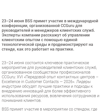
Безопасность
Инновации
CIO/Управление ИТ
23–24 июня BSS примет участие в международной
конференции, организованной CCGuru для
Гаджеты
руководителей и менеджеров клиентских служб.
Здоровье
Эксперты компании расскажут об управлении
клиентским опытом с помощью единой
технологической среды и продемонстрируют на
РАЗДЕЛЫ
стенде, как это работает на практике.
Новости
23–24 июня состоится ключевое практическое
Аналитика
мероприятие для руководителей клиентских служб,
организованное сообществом профессионалов
Интервью
CCGuru: XVI «Передовой опыт контактных центров –
Мероприятия
Excellence in Customer Contacts — 2026». Лидеры
индустрии обсудят лучшие практики и подходы к
Проекты
внедрению инноваций для более эффективного
IT класс
использования ресурсов, вовлечения сотрудников и
Тестовый стенд
понимания клиентов.
Каталог компаний
BSS примет участие в мероприятии со стендом, где