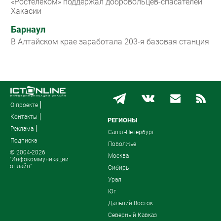
«Ростелеком» поддержал добровольцев-спасателей
Хакасии
Барнаул
В Алтайском крае заработала 203-я базовая станция
О проекте
Контакты
РЕГИОНЫ
Реклама
Санкт-Петербург
Подписка
Поволжье
© 2004-2026
Москва
"Инфокоммуникации
онлайн"
Сибирь
Урал
Юг
Дальний Восток
Северный Кавказ