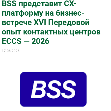
BSS представит CX-
Импорто­замещение
платформу на бизнес-
Автоматизация Промышленности
встрече XVI Передовой
Интернет
Мобильная связь
опыт контактных центров
Фиксированная связь
ECCS — 2026
Интеграция
Рынок ПК
17.06.2026
Маркетинг
Торговые сети
Оборудование
ПО
Outsourcing
Кадры
Регулирование
Финансы
Web