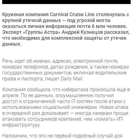
Безопасность
Круизная компания Carnival Cruise Line столкнулась с
Инновации
крупной утечкой данных — под угрозой могла
CIO/Управление ИТ
оказаться личная информация почти 6 млн человек.
Эксперт «Группы Астра» Андрей Кузнецов рассказал,
Гаджеты
что необходимо для комплексной защиты от утечек
Здоровье
данных.
РАЗДЕЛЫ
Речь идет об именах, адресах, электронной почте,
номерах телефонов, датах рождения, а также номерах
государственных документов, включая водительские
Новости
права и паспорта, пишет Daily Mail.
Аналитика
Компания сообщила, что кибератака произошла еще в
Интервью
апреле. По ее данным, злоумышленник получил
Мероприятия
доступ к ограниченной части IT-систем после атаки с
использованием социальной инженерии. Новая атака
Проекты
в очередной раз доказывает — иногда хакерам проще
IT класс
атаковать сотрудников компаний, чем «ломать» ИТ-
инфраструктуру.
Тестовый стенд
Каталог компаний
Напомним, что это не первый подобный случай для