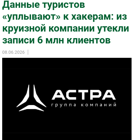
Данные туристов
Импорто­замещение
«уплывают» к хакерам: из
Автоматизация Промышленности
круизной компании утекли
Интернет
Мобильная связь
записи 6 млн клиентов
Фиксированная связь
Интеграция
08.06.2026
Рынок ПК
Маркетинг
Торговые сети
Оборудование
ПО
Outsourcing
Кадры
Регулирование
Финансы
Web