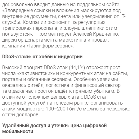
добровольно вводит данные на поддельном сайте.
«Зловредные ссылки и вложения маскируются под
внутренние документы, счета или уведомления от IT-
службы. Компании экономят на регулярных
тренировках персонала, и злоумышленники этим
пользуются», – комментирует Алексей Кравченко,
директор департамента маркетинга и продаж
компании «Газинформсервис».
DDoS-атаки: от хобби к индустрии
Высокий процент DDoS-атак (44,1%) отражает рост
числа «хактивистских» и конкурентных атак на сайты,
порталы и облачные сервисы. Особенно уязвимы
оказались ритейл, логистика и финансовый сектор –
там даже час простоя ведёт к прямым убыткам. В
отличие от сложных целевых атак, DDoS стал
доступной услугой на теневом рынке: организовать
атаку мощностью 100–200 Гбит/с можно за несколько
сотен долларов.
Удалённый доступ и утечки: цена цифровой
мобильности