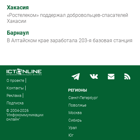
Хакасия
«Ростелеком» поддержал добровольцев-спасателей
Хакасии
Барнаул
В Алтайском крае заработала 203-я базовая станция
О проекте
Контакты
РЕГИОНЫ
Реклама
Санкт-Петербург
Подписка
Поволжье
© 2004-2026
Москва
"Инфокоммуникации
онлайн"
Сибирь
Урал
Юг