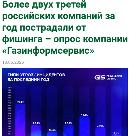
Более двух третей
Импорто­замещение
российских компаний за
Автоматизация Промышленности
год пострадали от
Интернет
Мобильная связь
фишинга – опрос компании
Фиксированная связь
«Газинформсервис»
Интеграция
Рынок ПК
18.06.2026
Маркетинг
Торговые сети
Оборудование
ПО
Outsourcing
Кадры
Регулирование
Финансы
Web