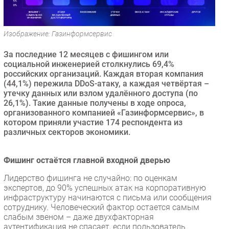
Безопасность
Инновации
Изображение: Газинформсервис
CIO/Управление ИТ
За последние 12 месяцев с фишингом или
Гаджеты
социальной инженерией столкнулись 69,4%
Здоровье
российских организаций. Каждая вторая компания
(44,1%) пережила DDoS-атаку, а каждая четвёртая –
утечку данных или взлом удалённого доступа (по
РАЗДЕЛЫ
26,1%). Такие данные получены в ходе опроса,
организованного компанией «Газинформсервис», в
Новости
котором приняли участие 174 респондента из
различных секторов экономики.
Аналитика
Интервью
Фишинг остаётся главной входной дверью
Мероприятия
Лидерство фишинга не случайно: по оценкам
Проекты
экспертов, до 90% успешных атак на корпоративную
IT класс
инфраструктуру начинаются с письма или сообщения
Тестовый стенд
сотруднику. Человеческий фактор остается самым
слабым звеном – даже двухфакторная
Каталог компаний
аутентификация не спасает, если пользователь