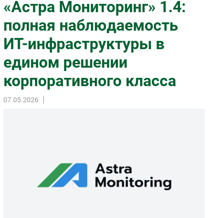
«Астра Мониторинг» 1.4:
Импорто­замещение
полная наблюдаемость
Автоматизация Промышленности
ИТ-инфраструктуры в
Интернет
Мобильная связь
едином решении
Фиксированная связь
корпоративного класса
Интеграция
Рынок ПК
07.05.2026
Маркетинг
Торговые сети
Оборудование
ПО
Outsourcing
Кадры
Регулирование
Финансы
Web