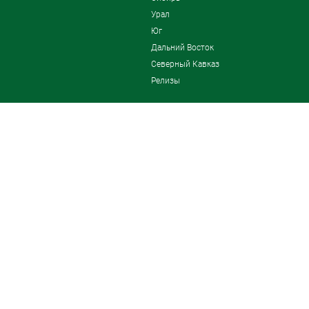
Урал
Юг
Дальний Восток
Северный Кавказ
Релизы