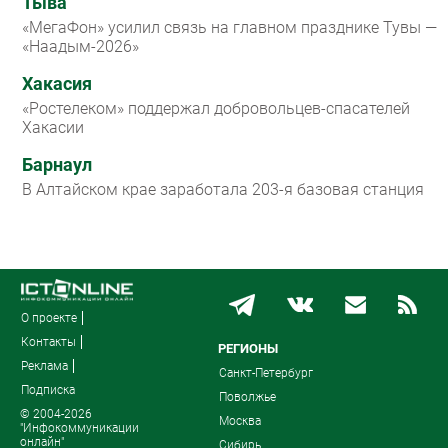
Тыва
«МегаФон» усилил связь на главном празднике Тувы —
«Наадым-2026»
Хакасия
«Ростелеком» поддержал добровольцев-спасателей
Хакасии
Барнаул
В Алтайском крае заработала 203-я базовая станция
О проекте
Контакты
РЕГИОНЫ
Реклама
Санкт-Петербург
Подписка
Поволжье
© 2004-2026
Москва
"Инфокоммуникации
онлайн"
Сибирь