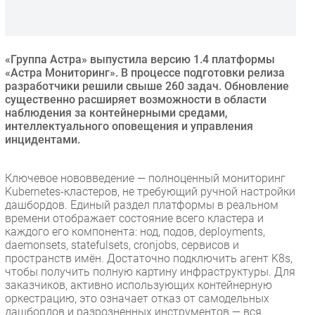
Безопасность
Инновации
CIO/Управление ИТ
«Группа Астра» выпустила версию 1.4 платформы
«Астра Мониторинг». В процессе подготовки релиза
Гаджеты
разработчики решили свыше 260 задач. Обновление
Здоровье
существенно расширяет возможности в области
наблюдения за контейнерными средами,
интеллектуального оповещения и управления
РАЗДЕЛЫ
инцидентами.
Новости
Ключевое нововведение — полноценный мониторинг
Аналитика
Kubernetes-кластеров, не требующий ручной настройки
дашбордов. Единый раздел платформы в реальном
Интервью
времени отображает состояние всего кластера и
Мероприятия
каждого его компонента: нод, подов, deployments,
daemonsets, statefulsets, cronjobs, сервисов и
Проекты
пространств имён. Достаточно подключить агент K8s,
IT класс
чтобы получить полную картину инфраструктуры. Для
Тестовый стенд
заказчиков, активно использующих контейнерную
оркестрацию, это означает отказ от самодельных
Каталог компаний
дашбордов и разрозненных инструментов — вся