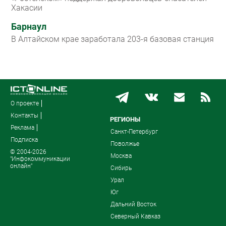
Хакасии
Барнаул
В Алтайском крае заработала 203-я базовая станция
О проекте
Контакты
РЕГИОНЫ
Реклама
Санкт-Петербург
Подписка
Поволжье
© 2004-2026
Москва
"Инфокоммуникации
онлайн"
Сибирь
Урал
Юг
Дальний Восток
Северный Кавказ