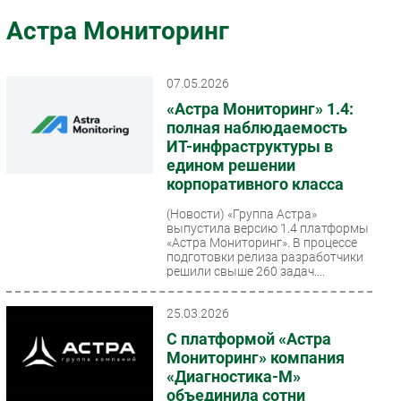
Импорто­замещение
Астра Мониторинг
Автоматизация Промышленности
Интернет
07.05.2026
Мобильная связь
«Астра Мониторинг» 1.4:
Фиксированная связь
полная наблюдаемость
ИТ-инфраструктуры в
Интеграция
едином решении
Рынок ПК
корпоративного класса
Маркетинг
(Новости)
«Группа Астра»
Торговые сети
выпустила версию 1.4 платформы
«Астра Мониторинг». В процессе
Оборудование
подготовки релиза разработчики
решили свыше 260 задач....
ПО
Outsourcing
25.03.2026
Кадры
С платформой «Астра
Регулирование
Мониторинг» компания
Финансы
«Диагностика-М»
объединила сотни
Web