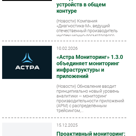
устройств в общем
Безопасность
контуре
Инновации
(Новости)
Компания
CIO/Управление ИТ
«Диагностика-М», ведущий
отечественный производитель
Гаджеты
инспекционно-досмотрового
оборудования под маркой ТСНК,
Здоровье
внедрила платформу...
10.02.2026
«Астра Мониторинг» 1.3.0
РАЗДЕЛЫ
объединяет мониторинг
инфраструктуры и
Новости
приложений
Аналитика
(Новости)
Обновление вводит
Интервью
принципиально новый уровень
аналитики — мониторинг
Мероприятия
производительности приложений
Проекты
(APM) с распределённым
трейсингом,...
IT класс
Тестовый стенд
15.12.2025
Каталог компаний
Проактивный мониторинг: