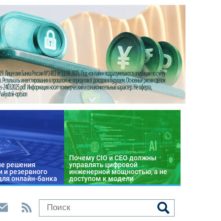
Почему CIO и CEO должны
е решения
управлять цифровой
 и резервного
инженерной мощностью, а не
для онлайн-банка
доступом к модели