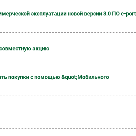
ммерческой эксплуатации новой версии 3.0 ПО e-port
т совместную акцию
вать покупки с помощью &quot;Мобильного