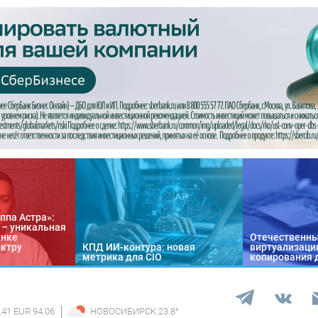
ппа Астра»:
n – уникальная
ынке
Отечественны
ектру
КПД ИИ-контура: новая
виртуализации
метрика для CIO
копирования 
.41 EUR 94.06
НОВОСИБИРСК
23.8
°