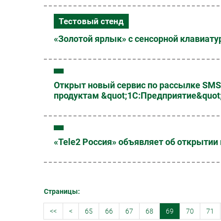
Тестовый стенд
«Золотой ярлык» с сенсорной клавиату
Открыт новый сервис по рассылке SM
продуктам &quot;1С:Предприятие&quot
«Tele2 Россия» объявляет об открыти
Страницы:
<<
<
65
66
67
68
69
70
71