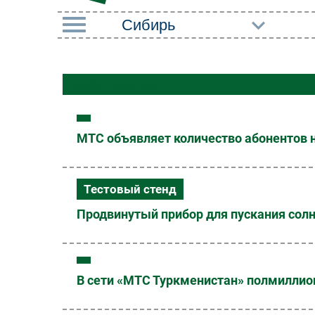
РУБРИКИ
Мобильная связь
Импорто­замещение
Маркетин
Автоматизация
Торговые
Промышленности
МТС объявляет количество абонентов н
Оборудов
Интернет
ПО
Мобильная связь
Тестовый стенд
Outsourci
Фиксированная связь
Продвинутый прибор для пускания сол
Кадры
Интеграция
Регулиро
Рынок ПК
В сети «МТС Туркменистан» полмиллио