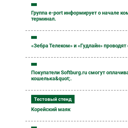
Группа e-port информирует о начале ко
терминал.
«Зебра Телеком» и «Гудлайн» проводя
Покупатели Softburg.ru смогут оплачи
кошелька&quot;.
Тестовый стенд
Kорейский маяк