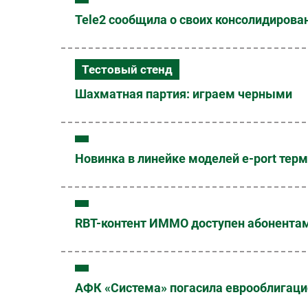
Tele2 сообщила о своих консолидирован
Тестовый стенд
Шахматная партия: играем черными
Новинка в линейке моделей e-port тер
RBT-контент ИММО доступен абонентам в
АФК «Система» погасила еврооблигаци