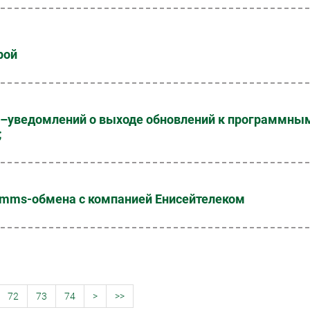
рой
S–уведомлений о выходе обновлений к программны
;
и mms-обмена с компанией Енисейтелеком
72
73
74
>
>>