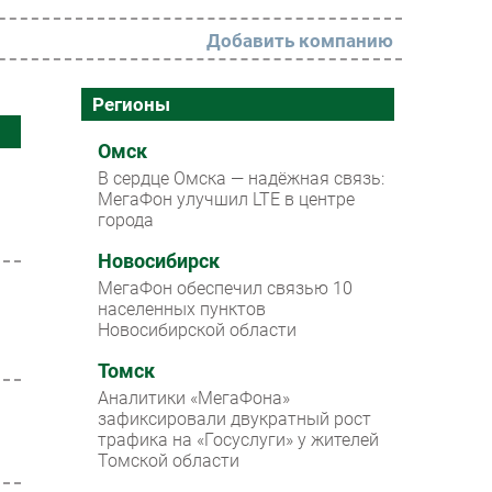
Добавить компанию
РАЗДЕЛЫ
Регионы
Новости
Омск
В сердце Омска — надёжная связь:
Аналитика
МегаФон улучшил LTE в центре
города
Интервью
Мероприятия
Новосибирск
МегаФон обеспечил связью 10
Проекты
населенных пунктов
Новосибирской области
IT класс
Томск
Тестовый стенд
Аналитики «МегаФона»
Каталог компаний
зафиксировали двукратный рост
трафика на «Госуслуги» у жителей
Томской области