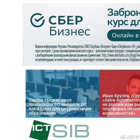
Иван Хрулев, «Гру
Свыше тысячи школ
«Astra Automatio
Уральского ФО выбрали ОС
на российском р
Astra Linux для цифровизации
платформа по сп
образования
возможностей»
ЦБ
USD 81