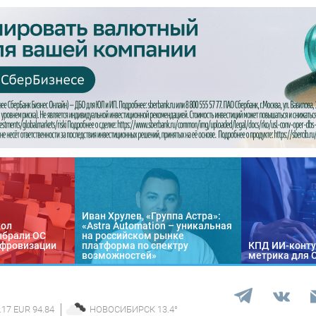
Иван Хрулев, «Группа Астра»:
кол
«Astra Automation – уникальная
ыбрали ОС
на российском рынке
цифровизации
платформа по спектру
КПД ИИ-конту
возможностей»
метрика для 
.17 EUR 94.84
НОВОСИБИРСК
13.4
°