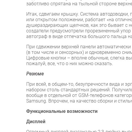
заботливо спрятана на тыльной стороне верхн
Итак, сдвигаем крышку. Система автодоводки,
или открытом положении, работает «на отличн
душераздирающих щелчков, как это бывает с н
создатели предусмотрели прорезиненный упор 
автограф в виде отпечатка большого пальца на
При сдвижении верхней панели автоматически 
(в том числе и сенсорных) и одновременно сни
Цифровые кнопки – вполне обычные, слегка вып
пожалуй, все, что о них можно сказать.
Резюме
При всей, в общем-то, безупречности вида и 
набором столь стандартных решений. Получило
вообще в отдельной от GSM-телефонов категор
Samsung. Впрочем, на качество сборки и стильн
Функциональные возможности
Дисплей
Огромный дисплей диагональю 2,3 дюйма выпол