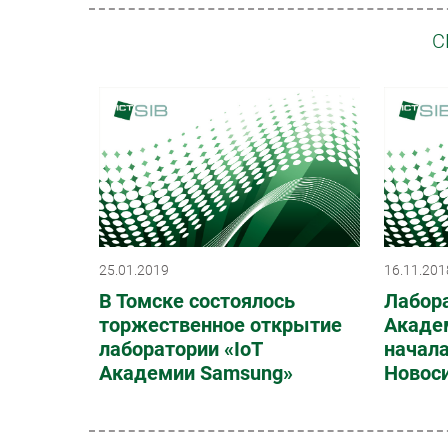
С
25.01.2019
16.11.201
В Томске состоялось
Лабора
торжественное открытие
Акаде
лаборатории «IoT
начала
Академии Samsung»
Новос