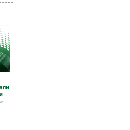
али
и
»