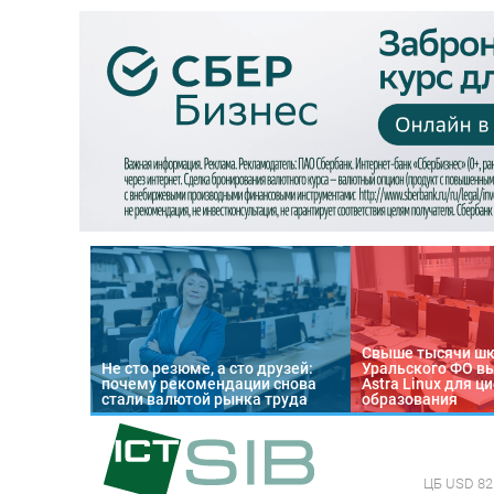
Свыше тысячи ш
Не сто резюме, а сто друзей:
Уральского ФО в
почему рекомендации снова
Astra Linux для 
стали валютой рынка труда
образования
ЦБ
USD 82