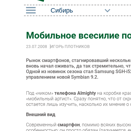
РУБРИКИ
Мобильное всесилие п
Импорто­замещение
Маркетин
23.07.2008
ИГОРЬ ПЛОТНИКОВ
Автоматизация
Торговые
Промышленности
Оборудов
Рынок смартфонов, стагнировавший несколько
Интернет
вновь начал оживать, да так стремительно, ч
ПО
Одной из новинок сезона стал Samsung SGH-i52
Мобильная связь
управлением новой Symbian 9.2.
Outsourci
Фиксированная связь
Кадры
Под «ником»
телефона
Almighty
на коробке кра
Интеграция
«мобильный артист». Сразу понятно, что от ск
Регулиро
остается лишь изучить, насколько их мнение о
Рынок ПК
Внешний вид
Современный
смартфон
, помимо всяких высок
особенностью: он просто обязан (разумеется, 