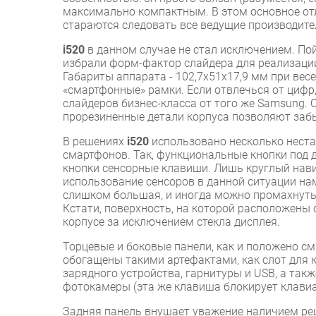
максимально компактным. В этом основное отл
стараются следовать все ведущие производите
i520
в данном случае не стал исключением. По
избрали форм-фактор слайдера для реализации
Габариты аппарата - 102,7x51x17,9 мм при вес
«смартфонные» рамки. Если отвлечься от цифр,
слайдеров бизнес-класса от того же Samsung. 
прорезиненные детали корпуса позволяют забы
В решениях
i520
использовано несколько неста
смартфонов. Так, функциональные кнопки под 
кнопки сенсорные клавиши. Лишь круглый нави
использование сенсоров в данной ситуации на
слишком большая, и иногда можно промахнутьс
Кстати, поверхность, на которой расположены 
корпусе за исключением стекла дисплея.
Торцевые и боковые панели, как и положено с
обогащены такими артефактами, как слот для 
зарядного устройства, гарнитуры и USB, а так
фотокамеры (эта же клавиша блокирует клавиа
Задняя панель внушает уважение наличием ре