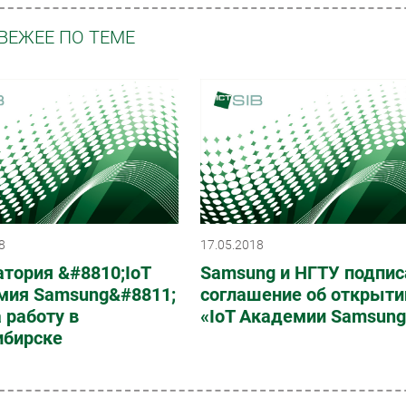
ВЕЖЕЕ ПО ТЕМЕ
8
17.05.2018
тория &#8810;IoT
Samsung и НГТУ подпис
мия Samsung&#8811;
соглашение об открыти
 работу в
«IoT Академии Samsung
ибирске