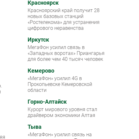
Красноярск
Красноярский край получит 28
новых базовых станций
«Ростелекома» для устранения
цифрового неравенства
Иркутск
МегаФон усилил связь в
«Западных воротах» Приангарья
для более чем 40 тысяч человек
Кемерово
«МегаФон» усилил 4G в
Прокопьевске Кемеровской
.
области
м
Горно-Алтайск
Курорт мирового уровня стал
драйвером экономики Алтая
Тыва
«МегаФон» усилил связь на
няя