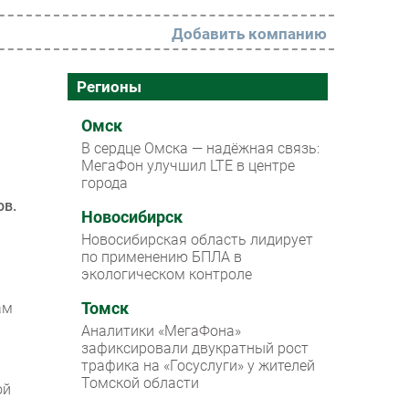
Добавить компанию
РАЗДЕЛЫ
Регионы
Новости
Омск
В сердце Омска — надёжная связь:
Аналитика
МегаФон улучшил LTE в центре
города
Интервью
ов.
Мероприятия
Новосибирск
Новосибирская область лидирует
Проекты
по применению БПЛА в
экологическом контроле
IT класс
ам
Томск
Тестовый стенд
Аналитики «МегаФона»
Каталог компаний
зафиксировали двукратный рост
трафика на «Госуслуги» у жителей
Томской области
ой