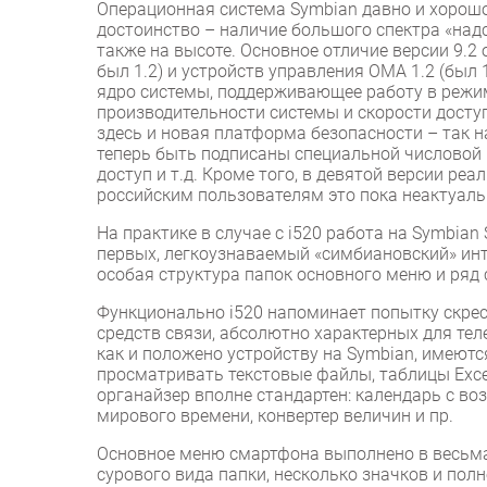
Операционная система Symbian давно и хорошо
достоинство – наличие большого спектра «над
также на высоте. Основное отличие версии 9.2 
был 1.2) и устройств управления OMA 1.2 (был 
ядро системы, поддерживающее работу в режи
производительности системы и скорости досту
здесь и новая платформа безопасности – так 
теперь быть подписаны специальной числовой 
доступ и т.д. Кроме того, в девятой версии ре
российским пользователям это пока неактуальн
На практике в случае с i520 работа на Symbian
первых, легкоузнаваемый «симбиановский» инт
особая структура папок основного меню и ряд 
Функционально i520 напоминает попытку скре
средств связи, абсолютно характерных для теле
как и положено устройству на Symbian, имеют
просматривать текстовые файлы, таблицы Excel
органайзер вполне стандартен: календарь с в
мирового времени, конвертер величин и пр.
Основное меню смартфона выполнено в весьма 
сурового вида папки, несколько значков и полн