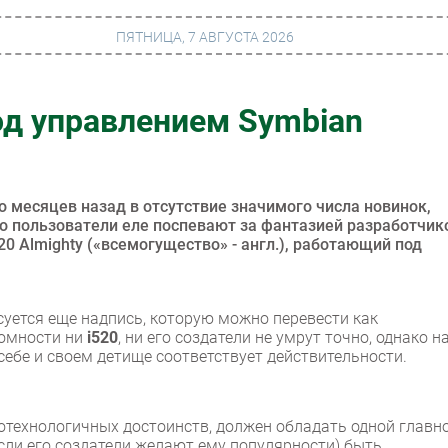
ПЯТНИЦА, 7 АВГУСТА 2026
од управлением Symbian
г
Финансы
 сети
Web
ание
Безопасность
 месяцев назад в отсутствие значимого числа новинок,
то пользователи еле поспевают за фантазией разработчик
Инновации
0 Almighty («всемогущество» - англ.), работающий под
ng
CIO/Управление ИТ
Гаджеты
суется еще надпись, которую можно перевести как
ромности ни
i520
, ни его создатели не умрут точно, однако н
вание
Здоровье
 себе и своем детище соответствует действительности.
отехнологичных достоинств, должен обладать одной главн
если его создатели желают ему популярности) быть