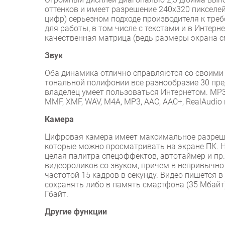
оттенков и имеет разрешение 240х320 пикселей
цифр) серьезном подходе производителя к тре
для работы, в том числе с текстами и в Интерне
качественная матрица (ведь размеры экрана 
Звук
Оба динамика отлично справляются со своими
тональной полифонии все разнообразие 30 пре
владелец умеет пользоваться Интернетом. МР
MMF, XMF, WAV, M4A, MP3, AAC, AAC+, RealAudio 
Камера
Цифровая камера имеет максимальное разрешен
которые можно просматривать на экране ПК. Н
целая палитра спецэффектов, автотаймер и пр
видеороликов со звуком, причем в непривычно
частотой 15 кадров в секунду. Видео пишется 
сохранять либо в память смартфона (35 Мбайт)
Гбайт.
Другие функции