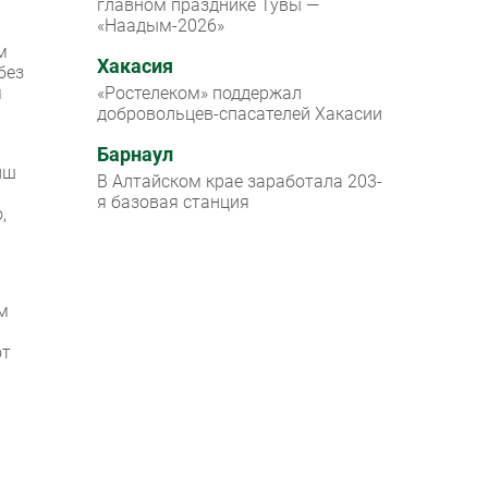
главном празднике Тувы —
«Наадым-2026»
м
Хакасия
без
м
«Ростелеком» поддержал
добровольцев-спасателей Хакасии
Барнаул
иш
В Алтайском крае заработала 203-
я базовая станция
,
м
от