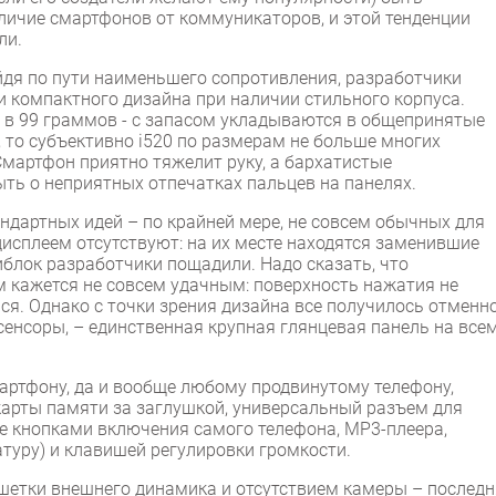
ичие смартфонов от коммуникаторов, и этой тенденции
ли.
йдя по пути наименьшего сопротивления, разработчики
 компактного дизайна при наличии стильного корпуса.
е в 99 граммов - с запасом укладываются в общепринятые
 то субъективно i520 по размерам не больше многих
Смартфон приятно тяжелит руку, а бархатистые
ть о неприятных отпечатках пальцев на панелях.
ндартных идей – по крайней мере, не совсем обычных для
дисплеем отсутствуют: на их месте находятся заменившие
блок разработчики пощадили. Надо сказать, что
м кажется не совсем удачным: поверхность нажатия не
я. Однако с точки зрения дизайна все получилось отменно
сенсоры, – единственная крупная глянцевая панель на все
мартфону, да и вообще любому продвинутому телефону,
карты памяти за заглушкой, универсальный разъем для
же кнопками включения самого телефона, МР3-плеера,
туру) и клавишей регулировки громкости.
шетки внешнего динамика и отсутствием камеры – послед