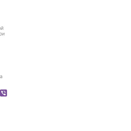
ой
ри
та