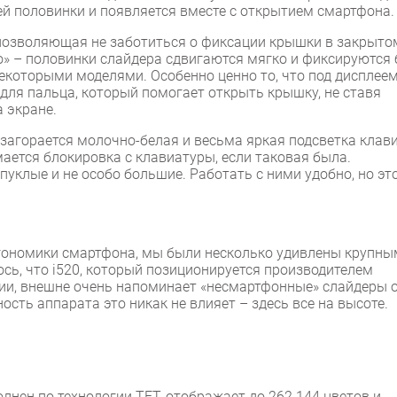
ей половинки и появляется вместе с открытием смартфона.
 позволяющая не заботиться о фиксации крышки в закрыто
о» – половинки слайдера сдвигаются мягко и фиксируются 
екоторыми моделями. Особенно ценно то, что под дисплее
для пальца, который помогает открыть крышку, не ставя
 экране.
загорается молочно-белая и весьма яркая подсветка клав
мается блокировка с клавиатуры, если таковая была.
уклые и не особо большие. Работать с ними удобно, но это
эргономики смартфона, мы были несколько удивлены крупны
сь, что i520, который позиционируется производителем
ии, внешне очень напоминает «несмартфонные» слайдеры 
ость аппарата это никак не влияет – здесь все на высоте.
нен по технологии TFT, отображает до 262 144 цветов и