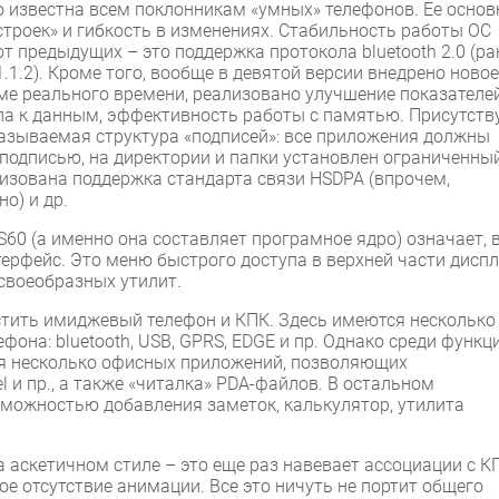
 известна всем поклонникам «умных» телефонов. Ее основ
строек» и гибкость в изменениях. Стабильность работы ОС
от предыдущих – это поддержка протокола bluetooth 2.0 (ра
1.1.2). Кроме того, вообще в девятой версии внедрено новое
ме реального времени, реализовано улучшение показателе
па к данным, эффективность работы с памятью. Присутств
называемая структура «подписей»: все приложения должны
подписью, на директории и папки установлен ограниченны
ализована поддержка стандарта связи HSDPA (впрочем,
о) и др.
 S60 (а именно она составляет програмное ядро) означает, 
ерфейс. Это меню быстрого доступа в верхней части диспл
своеобразных утилит.
стить имиджевый телефон и КПК. Здесь имеются несколько
фона: bluetooth, USB, GPRS, EDGE и пр. Однако среди функци
ся несколько офисных приложений, позволяющих
 и пр., а также «читалка» PDA-файлов. В остальном
озможностью добавления заметок, калькулятор, утилита
аскетичном стиле – это еще раз навевает ассоциации с К
ое отсутствие анимации. Все это ничуть не портит общего