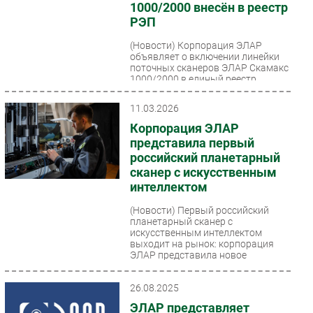
1000/2000 внесён в реестр
Безопасность
РЭП
Инновации
(Новости)
Корпорация ЭЛАР
объявляет о включении линейки
CIO/Управление ИТ
поточных сканеров ЭЛАР Скамакс
Гаджеты
1000/2000 в единый реестр
российской радиоэлектронной...
Здоровье
11.03.2026
Корпорация ЭЛАР
РАЗДЕЛЫ
представила первый
российский планетарный
Новости
сканер с искусственным
Аналитика
интеллектом
Интервью
(Новости)
Первый российский
планетарный сканер с
Мероприятия
искусственным интеллектом
Проекты
выходит на рынок: корпорация
ЭЛАР представила новое
IT класс
поколение оборудования,...
Тестовый стенд
26.08.2025
Каталог компаний
ЭЛАР представляет