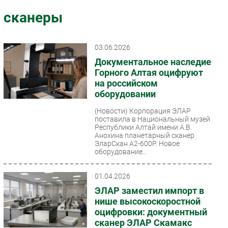
Импорто­замещение
сканеры
Автоматизация Промышленности
Интернет
03.06.2026
Мобильная связь
Документальное наследие
Фиксированная связь
Горного Алтая оцифруют
на российском
Интеграция
оборудовании
Рынок ПК
(Новости)
Корпорация ЭЛАР
Маркетинг
поставила в Национальный музей
Торговые сети
Республики Алтай имени А.В.
Анохина планетарный сканер
Оборудование
ЭларСкан А2-600Р. Новое
оборудование...
ПО
Outsourcing
01.04.2026
Кадры
ЭЛАР заместил импорт в
Регулирование
нише высокоскоростной
оцифровки: документный
Финансы
сканер ЭЛАР Скамакс
Web