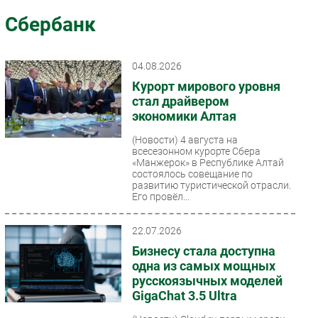
Импорто­замещение
Сбербанк
Автоматизация Промышленности
Интернет
04.08.2026
Мобильная связь
Курорт мирового уровня
Фиксированная связь
стал драйвером
экономики Алтая
Интеграция
Рынок ПК
(Новости)
4 августа на
всесезонном курорте Сбера
Маркетинг
«Манжерок» в Республике Алтай
состоялось совещание по
Торговые сети
развитию туристической отрасли.
Его провёл...
Оборудование
ПО
22.07.2026
Outsourcing
Бизнесу стала доступна
Кадры
одна из самых мощных
Регулирование
русскоязычных моделей
GigaChat 3.5 Ultra
Финансы
Web