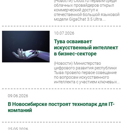
(Новости)
Cloud.ru первым среди
облачных провайдеров открыл
Безопасность
коммерческий доступ к
отечественной большой языковой
Инновации
модели GigaChat 3.5 Ultra....
CIO/Управление ИТ
Гаджеты
10.07.2026
Здоровье
Тува осваивает
искусственный интеллект
в бизнес-секторе
РАЗДЕЛЫ
(Новости)
Министерство
цифрового развития республики
Новости
Тыва провело первое совещание
Аналитика
по вопросам искусственного
интеллекта с участием ключевых...
Интервью
Мероприятия
09.06.2026
Проекты
В Новосибирске построят технопарк для IT-
IT класс
компаний
Тестовый стенд
Каталог компаний
25.05.2026