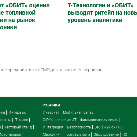
рт «ОБИТ» оценил
Т-Технологии и «ОБИТ»
е топливной
выводят ритейл на нов
ии на рынок
уровень аналитики
роники
стное предприятие с ИТМО для развития AI-сервисов
РУБРИКИ
ика
Интервью
Интернет
Мобильная связь
роекты
IT класс
CIO/Управление ИТ
Фиксированная связь
e
Тестовый стенд
Интеграция
Безопасность
Веб
Рынок ПК
Фотогалерея
Маркетинг
Торговые сети
Оборудование
ПО