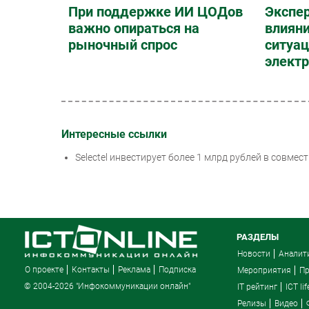
При поддержке ИИ ЦОДов
Экспе
важно опираться на
влияни
рыночный спрос
ситуац
элект
Интересные ссылки
Selectel инвестирует более 1 млрд рублей в совме
РАЗДЕЛЫ
Новости
Аналит
О проекте
Контакты
Реклама
Подписка
Мероприятия
П
© 2004-2026 "Инфокоммуникации онлайн"
IT рейтинг
ICT lif
Релизы
Видео