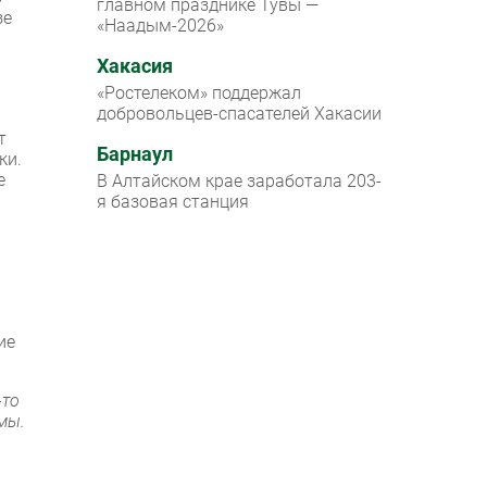
главном празднике Тувы —
зе
«Наадым-2026»
Хакасия
«Ростелеком» поддержал
добровольцев-спасателей Хакасии
т
Барнаул
ки.
е
В Алтайском крае заработала 203-
я базовая станция
и
ие
-то
мы.