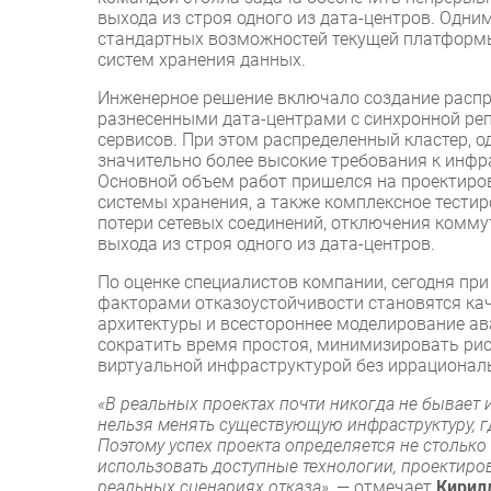
выхода из строя одного из дата-центров. Одни
стандартных возможностей текущей платформ
систем хранения данных.
Инженерное решение включало создание распр
разнесенными дата-центрами с синхронной ре
сервисов. При этом распределенный кластер, 
значительно более высокие требования к инфр
Основной объем работ пришелся на проектиров
системы хранения, а также комплексное тестир
потери сетевых соединений, отключения комм
выхода из строя одного из дата-центров.
По оценке специалистов компании, сегодня пр
факторами отказоустойчивости становятся кач
архитектуры и всестороннее моделирование ав
сократить время простоя, минимизировать рис
виртуальной инфраструктурой без иррациональ
«В реальных проектах почти никогда не бывает и
нельзя менять существующую инфраструктуру, г
Поэтому успех проекта определяется не столько
использовать доступные технологии, проектиро
реальных сценариях отказа»,
— отмечает
Кирил