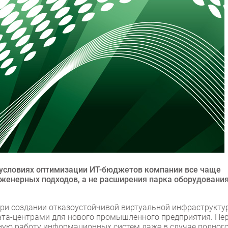
 условиях оптимизации ИТ-бюджетов компании все чаще
нженерных подходов, а не расширения парка оборудования
при создании отказоустойчивой виртуальной инфраструкту
та-центрами для нового промышленного предприятия. Пе
ную работу информационных систем даже в случае полног