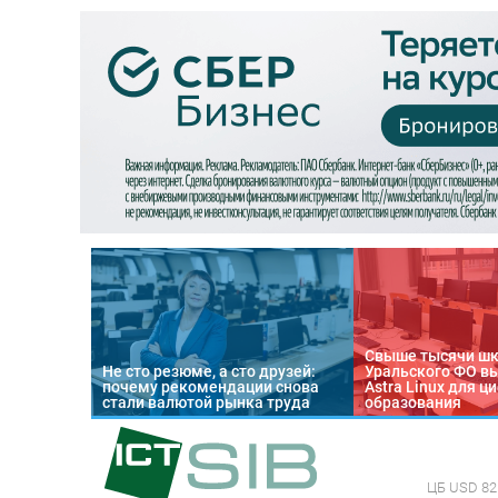
Свыше тысячи ш
Не сто резюме, а сто друзей:
Уральского ФО в
почему рекомендации снова
Astra Linux для 
стали валютой рынка труда
образования
ЦБ
USD 82