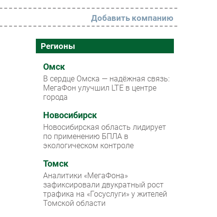
Добавить компанию
РАЗДЕЛЫ
Регионы
Новости
Омск
В сердце Омска — надёжная связь:
Аналитика
МегаФон улучшил LTE в центре
города
Интервью
Мероприятия
Новосибирск
Новосибирская область лидирует
Проекты
по применению БПЛА в
экологическом контроле
IT класс
Томск
Тестовый стенд
Аналитики «МегаФона»
Каталог компаний
зафиксировали двукратный рост
трафика на «Госуслуги» у жителей
Томской области