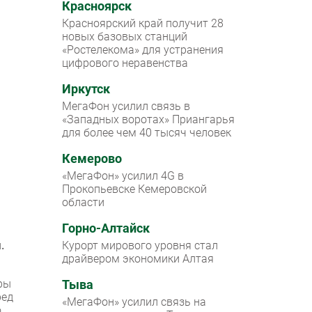
Красноярск
Красноярский край получит 28
новых базовых станций
«Ростелекома» для устранения
цифрового неравенства
Иркутск
МегаФон усилил связь в
«Западных воротах» Приангарья
для более чем 40 тысяч человек
Кемерово
«МегаФон» усилил 4G в
Прокопьевске Кемеровской
области
Горно-Алтайск
.
Курорт мирового уровня стал
драйвером экономики Алтая
ры
Тыва
ред
«МегаФон» усилил связь на
о