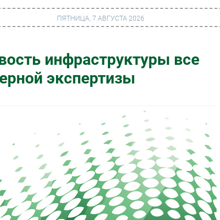
ПЯТНИЦА, 7 АВГУСТА 2026
вость инфраструктуры все
г
Финансы
нерной экспертизы
 сети
Web
ание
Безопасность
Инновации
ng
CIO/Управление ИТ
Гаджеты
вание
Здоровье