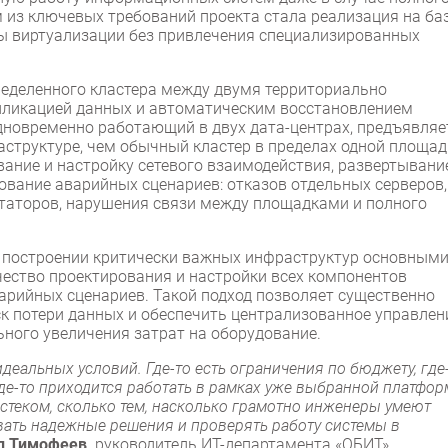
м из ключевых требований проекта стала реализация на ба
ы виртуализации без привлечения специализированных
еделенного кластера между двумя территориально
пликацией данных и автоматическим восстановлением
одновременно работающий в двух дата-центрах, предъявляе
аструктуре, чем обычный кластер в пределах одной площад
ание и настройку сетевого взаимодействия, развертывани
ование аварийных сценариев: отказов отдельных серверов,
утаторов, нарушения связи между площадками и полного
и построении критически важных инфраструктур основным
ество проектирования и настройки всех компонентов
арийных сценариев. Такой подход позволяет существенно
к потери данных и обеспечить централизованное управлен
ного увеличения затрат на оборудование.
деальных условий. Где-то есть ограничения по бюджету, где
де-то приходится работать в рамках уже выбранной платфор
 стеком, сколько тем, насколько грамотно инженеры умеют
вать надежные решения и проверять работу системы в
л Тимофеев,
руководитель ИТ-департамента «ОБИТ».