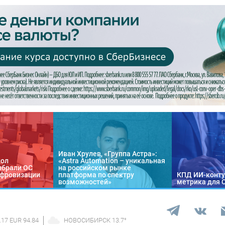
Иван Хрулев, «Группа Астра»:
кол
«Astra Automation – уникальная
ыбрали ОС
на российском рынке
цифровизации
платформа по спектру
КПД ИИ-конту
возможностей»
метрика для 
.17 EUR 94.84
НОВОСИБИРСК
13.7
°