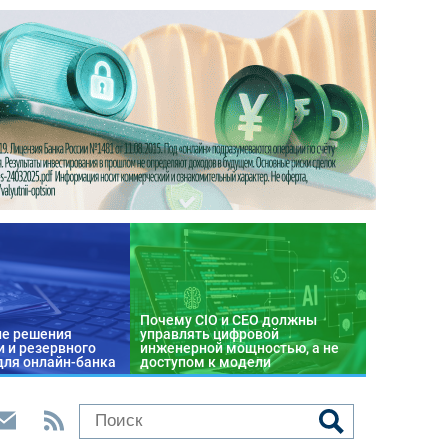
Почему CIO и CEO должны
е решения
управлять цифровой
 и резервного
инженерной мощностью, а не
для онлайн-банка
доступом к модели