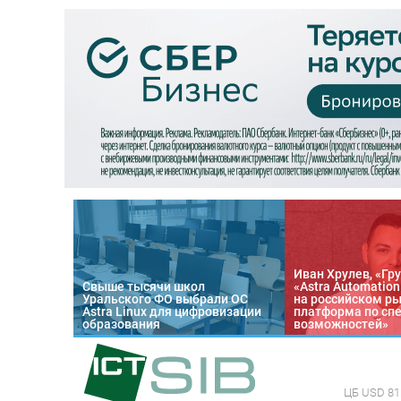
Иван Хрулев, «Гру
Свыше тысячи школ
«Astra Automatio
Уральского ФО выбрали ОС
на российском р
Astra Linux для цифровизации
платформа по сп
образования
возможностей»
ЦБ
USD 81