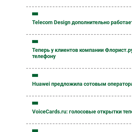
Telecom Design дополнительно работае
Теперь у клиентов компании Флорист.р
телефону
Huawei предложила сотовым оператор
VoiceCards.ru: голосовые открытки те