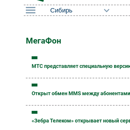
РУБРИКИ
Импорто­замещение
Маркетин
МегаФон
Автоматизация
Торговые
Промышленности
Оборудов
Интернет
МТС представляет специальную версию
ПО
Мобильная связь
Outsourci
Фиксированная связь
Кадры
Открыт обмен MMS между абонентами 
Интеграция
Регулиро
Рынок ПК
«Зебра Телеком» открывает новый сер