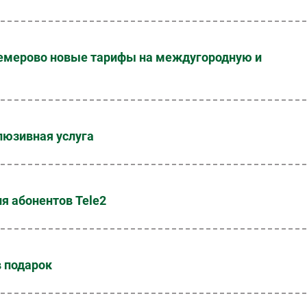
Кемерово новые тарифы на междугородную и
люзивная услуга
я абонентов Tele2
в подарок