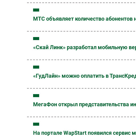
МТС объявляет количество абонентов н
«Скай Линк» разработал мобильную вер
«ГудЛайн» можно оплатить в ТрансКре
МегаФон открыл представительства инт
На портале WapStart появился сервис 