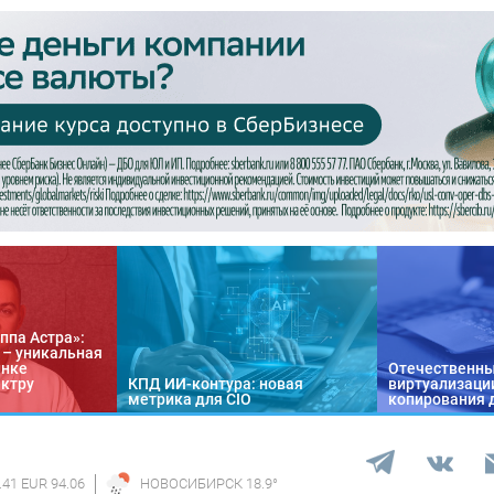
ппа Астра»:
n – уникальная
ынке
Отечественны
ектру
КПД ИИ-контура: новая
виртуализации
метрика для CIO
копирования 
.41 EUR 94.06
НОВОСИБИРСК
18.9
°