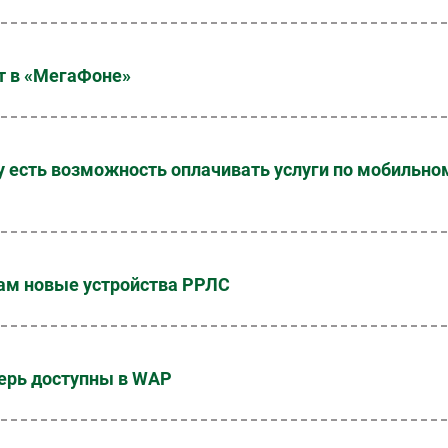
т в «МегаФоне»
у есть возможность оплачивать услуги по мобильно
ам новые устройства РРЛС
перь доступны в WAP