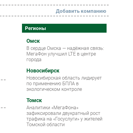
Добавить компанию
РАЗДЕЛЫ
Регионы
Новости
Омск
В сердце Омска — надёжная связь:
Аналитика
МегаФон улучшил LTE в центре
города
Интервью
Мероприятия
Новосибирск
Новосибирская область лидирует
Проекты
по применению БПЛА в
экологическом контроле
IT класс
Томск
Тестовый стенд
Аналитики «МегаФона»
Каталог компаний
зафиксировали двукратный рост
трафика на «Госуслуги» у жителей
Томской области