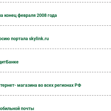
а конец февраля 2008 года
сию портала skylink.ru
дитБанке
ернет- магазина во всех регионах РФ
мобильной почты