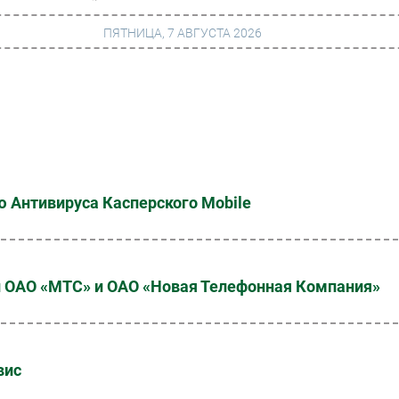
ПЯТНИЦА, 7 АВГУСТА 2026
г
Финансы
 сети
Web
ание
Безопасность
 Антивируса Касперского Mobile
Инновации
ng
CIO/Управление ИТ
Гаджеты
OAO «МТС» и ОАО «Новая Телефонная Компания»
вание
Здоровье
вис