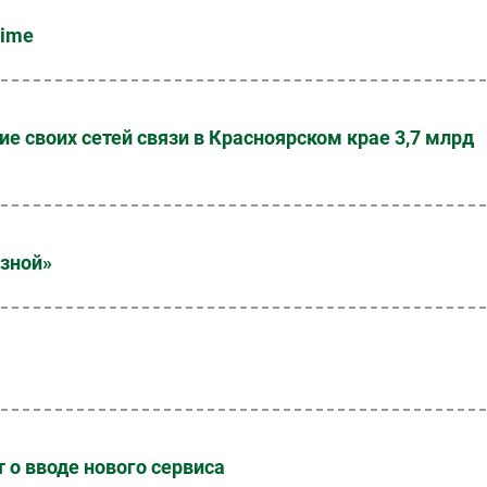
Time
е своих сетей связи в Красноярском крае 3,7 млрд
язной»
 о вводе нового сервиса