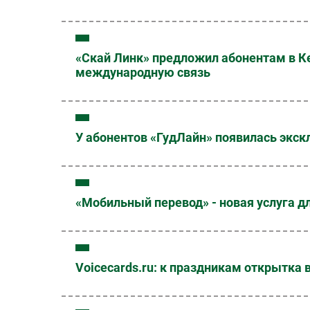
«Скай Линк» предложил абонентам в 
международную связь
У абонентов «ГудЛайн» появилась экск
«Мобильный перевод» - новая услуга дл
Voicecards.ru: к праздникам открытка 