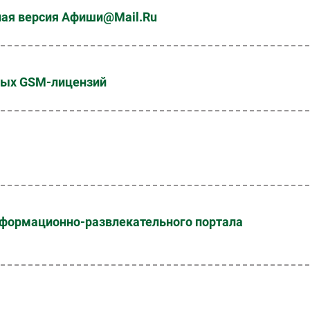
ьная версия Афиши@Mail.Ru
ьных GSM-лицензий
нформационно-развлекательного портала