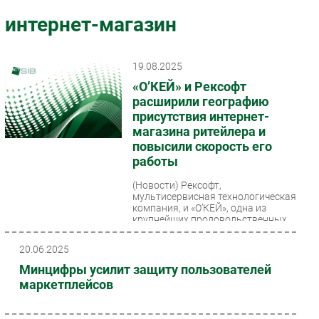
Импорто­замещение
интернет-магазин
Автоматизация Промышленности
Интернет
19.08.2025
Мобильная связь
«О’КЕЙ» и Рексофт
Фиксированная связь
расширили географию
присутствия интернет-
Интеграция
магазина ритейлера и
Рынок ПК
повысили скорость его
Маркетинг
работы
Торговые сети
(Новости)
Рексофт,
мультисервисная технологическая
Оборудование
компания, и «О’КЕЙ», одна из
ПО
крупнейших продовольственных
российских сетей гипермаркетов,...
Outsourcing
20.06.2025
Кадры
Минцифры усилит защиту пользователей
Регулирование
маркетплейсов
Финансы
Web