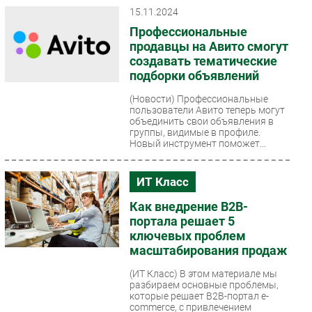
15.11.2024
Безопасность
Профессиональные
Инновации
продавцы на Авито смогут
CIO/Управление ИТ
создавать тематические
подборки объявлений
Гаджеты
Здоровье
(Новости)
Профессиональные
пользователи Авито теперь могут
объединить свои объявления в
группы, видимые в профиле.
РАЗДЕЛЫ
Новый инструмент поможет...
Новости
ИТ Класс
Аналитика
Интервью
Как внедрение B2B-
портала решает 5
Мероприятия
ключевых проблем
Проекты
масштабирования продаж
IT класс
(ИТ Класс)
В этом материале мы
Тестовый стенд
разбираем основные проблемы,
которые решает B2B-портал e-
Каталог компаний
commerce, с привлечением