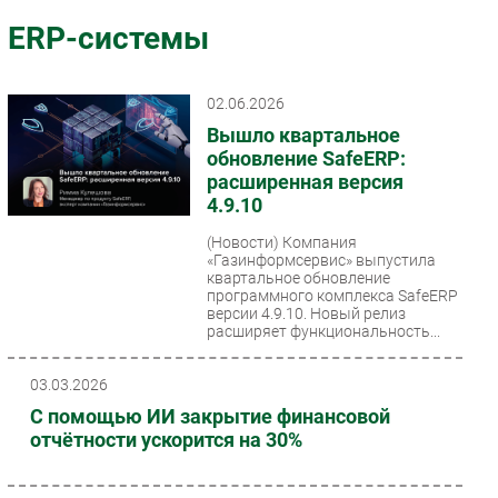
Импорто­замещение
ERP-системы
Автоматизация Промышленности
Интернет
02.06.2026
Мобильная связь
Вышло квартальное
Фиксированная связь
обновление SafeERP:
расширенная версия
Интеграция
4.9.10
Рынок ПК
(Новости)
Компания
Маркетинг
«Газинформсервис» выпустила
Торговые сети
квартальное обновление
программного комплекса SafeERP
Оборудование
версии 4.9.10. Новый релиз
расширяет функциональность...
ПО
Outsourcing
03.03.2026
Кадры
С помощью ИИ закрытие финансовой
Регулирование
отчётности ускорится на 30%
Финансы
Web