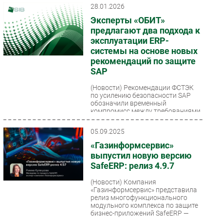
28.01.2026
Безопасность
Эксперты «ОБИТ»
Инновации
предлагают два подхода к
эксплуатации ERP-
CIO/Управление ИТ
системы на основе новых
Гаджеты
рекомендаций по защите
Здоровье
SAP
(Новости)
Рекомендации ФСТЭК
РАЗДЕЛЫ
по усилению безопасности SAP
обозначили временный
компромисс между требованиями
Новости
импортозамещения и реальными
возможностями...
Аналитика
05.09.2025
Интервью
«Газинформсервис»
выпустил новую версию
Мероприятия
SafeERP: релиз 4.9.7
Проекты
(Новости)
Компания
IT класс
«Газинформсервис» представила
Тестовый стенд
релиз многофункционального
модульного комплекса по защите
Каталог компаний
бизнес-приложений SafeERP —