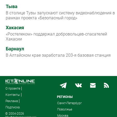
Тыва
В столице Тувы запускают систему видеонаблюдения в
рамках проекта «Безопасный город»
Хакасия
«Ростелеком» поддержал добровольцев-спасателей
Хакасии
Барнаул
В Алтайском крае заработала 203-я базовая станция
О проекте
Контакты
РЕГИОНЫ
Реклама
Санкт-Петербург
Подписка
Поволжье
© 2004-2026
Москва