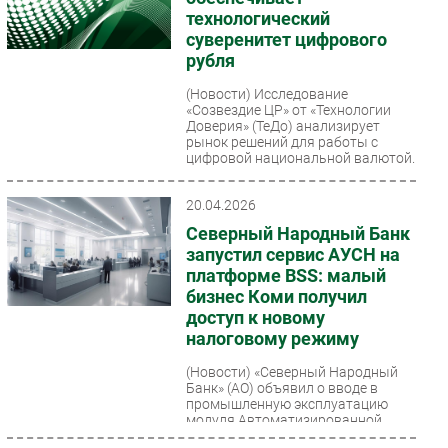
технологический
суверенитет цифрового
рубля
(Новости)
Исследование
«Созвездие ЦР» от «Технологии
Доверия» (ТеДо) анализирует
рынок решений для работы с
цифровой национальной валютой.
На...
20.04.2026
Северный Народный Банк
запустил сервис АУСН на
платформе BSS: малый
бизнес Коми получил
доступ к новому
налоговому режиму
(Новости)
«Северный Народный
Банк» (АО) объявил о вводе в
промышленную эксплуатацию
модуля Автоматизированной
упрощённой системы