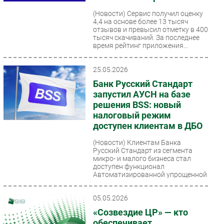
Безопасность
(Новости)
Сервис получил оценку
4,4 на основе более 13 тысяч
Инновации
отзывов и превысил отметку в 400
тысяч скачиваний. За последнее
CIO/Управление ИТ
время рейтинг приложения...
Гаджеты
Здоровье
25.05.2026
Банк Русский Стандарт
запустил АУСН на базе
РАЗДЕЛЫ
решения BSS: новый
налоговый режим
Новости
доступен клиентам в ДБО
Аналитика
(Новости)
Клиентам Банка
Интервью
Русский Стандарт из сегмента
микро- и малого бизнеса стал
Мероприятия
доступен функционал
Проекты
Автоматизированной упрощенной
системы...
IT класс
05.05.2026
Тестовый стенд
«Созвездие ЦР» — кто
Каталог компаний
обеспечивает