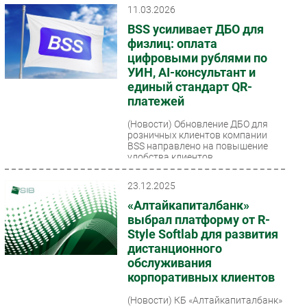
налогообложения...
11.03.2026
BSS усиливает ДБО для
физлиц: оплата
цифровыми рублями по
УИН, AI-консультант и
единый стандарт QR-
платежей
(Новости)
Обновление ДБО для
розничных клиентов компании
BSS направлено на повышение
удобства клиентов,
автоматизацию поддержки и
дальнейшее...
23.12.2025
«Алтайкапиталбанк»
выбрал платформу от R-
Style Softlab для развития
дистанционного
обслуживания
корпоративных клиентов
(Новости)
КБ «Алтайкапиталбанк»