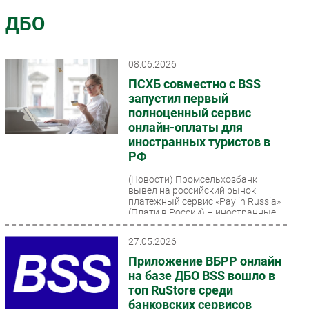
Импорто­замещение
ДБО
Автоматизация Промышленности
Интернет
08.06.2026
Мобильная связь
ПСХБ совместно с BSS
Фиксированная связь
запустил первый
полноценный сервис
Интеграция
онлайн-оплаты для
Рынок ПК
иностранных туристов в
Маркетинг
РФ
Торговые сети
(Новости)
Промсельхозбанк
вывел на российский рынок
Оборудование
платежный сервис «Pay in Russia»
ПО
(Плати в России) – иностранные
туристы смогут открыть карту...
Outsourcing
27.05.2026
Кадры
Приложение ВБРР онлайн
Регулирование
на базе ДБО BSS вошло в
Финансы
топ RuStore среди
банковских сервисов
Web