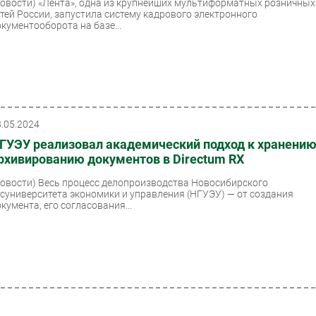
Новости)
«Лента», одна из крупнейших мультиформатных розничных
етей России, запустила систему кадрового электронного
окументооборота на базе...
3.05.2024
ГУЭУ реализовал академический подход к хранению
рхивированию документов в Directum RX
Новости)
Весь процесс делопроизводства Новосибирского
осуниверситета экономики и управления (НГУЭУ) — от создания
кумента, его согласования...