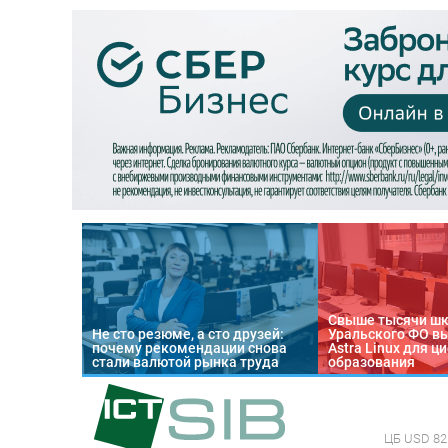
Свыше тысячи ш
Не сто резюме, а сто друзей:
Уральского ФО в
почему рекомендации снова
Astra Linux для 
стали валютой рынка труда
образования
ЦБ
USD 82