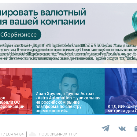
Иван Хрулев, «Группа Астра»:
кол
«Astra Automation – уникальная
ыбрали ОС
на российском рынке
цифровизации
платформа по спектру
КПД ИИ-конту
возможностей»
метрика для 
.17 EUR 94.84
НОВОСИБИРСК
11.8
°