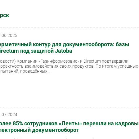
ирск
5.06.2025
ерметичный контур для документооборота: базы
irectum под защитой Jatoba
Новости)
Компании «Газинформсервис» и Directum подтвердили
орректность взаимодействия своих продуктов. По итогам успешных
спытаний, проведённых...
8.07.2024
олее 85% сотрудников «Ленты» перешли на кадровы
лектронный документооборот