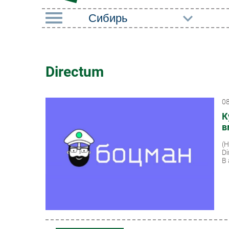
РУБРИКИ
Импорто­замещение
Маркетин
Directum
Автоматизация
Торговые
Промышленности
0
Оборудов
Интернет
К
ПО
в
Мобильная связь
Outsourci
(
Фиксированная связь
D
Кадры
В 
Интеграция
Регулиро
Рынок ПК