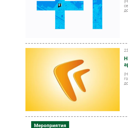
(
с
д
2
Н
а
(
г
до
Мероприятия