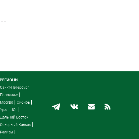
РЕГИОНЫ
Санкт-Петербург
Поволжье
Москва
Сибирь
Урал
Юг
Дальний Восток
Северный Кавказ
Релизы