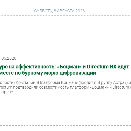
СУББОТА, 8 АВГУСТА 2026
г
Финансы
 сети
Web
8.06.2026
ание
Безопасность
урс на эффективность: «Боцман» и Directum RX идут
Инновации
месте по бурному морю цифровизации
ng
CIO/Управление ИТ
Новости)
Компании «Платформа Боцман» (входит в «Группу Астра») 
irectum подтвердили совместимость платформ «Боцман» и Directum 
Гаджеты
апреле...
вание
Здоровье