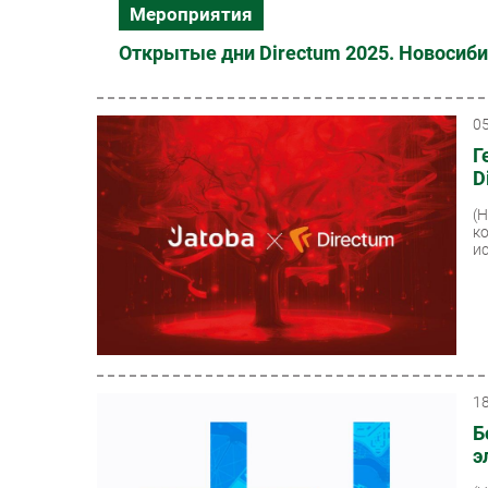
Мероприятия
Открытые дни Directum 2025. Новосиб
0
Г
D
(
к
и
1
Б
э