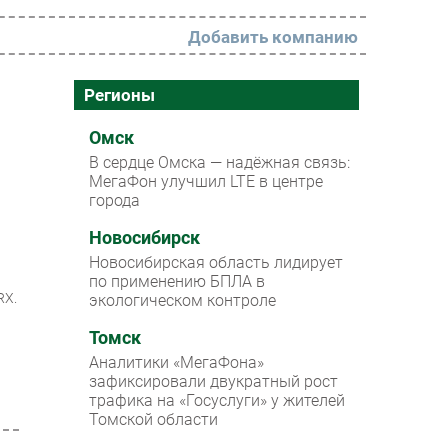
Добавить компанию
РАЗДЕЛЫ
Регионы
Новости
Омск
В сердце Омска — надёжная связь:
Аналитика
МегаФон улучшил LTE в центре
города
Интервью
Мероприятия
Новосибирск
Новосибирская область лидирует
Проекты
по применению БПЛА в
и
RX.
экологическом контроле
IT класс
Томск
Тестовый стенд
Аналитики «МегаФона»
Каталог компаний
зафиксировали двукратный рост
трафика на «Госуслуги» у жителей
Томской области