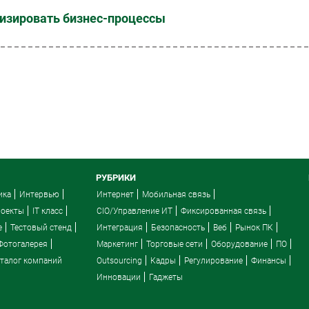
мизировать бизнес-процессы
РУБРИКИ
ика
Интервью
Интернет
Мобильная связь
роекты
IT класс
CIO/Управление ИТ
Фиксированная связь
e
Тестовый стенд
Интеграция
Безопасность
Веб
Рынок ПК
Фотогалерея
Маркетинг
Торговые сети
Оборудование
ПО
талог компаний
Outsourcing
Кадры
Регулирование
Финансы
Инновации
Гаджеты