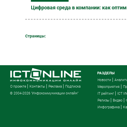
Цифровая среда в компании: как опти
Страницы:
РАЗДЕЛЫ
Новости
Аналит
О проекте
Контакты
Реклама
Подписка
Мероприятия
П
© 2004-2026 "Инфокоммуникации онлайн"
IT рейтинг
ICT lif
Релизы
Видео
Инфографика
Ка