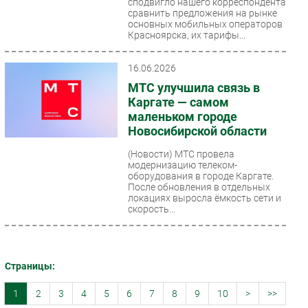
сподвигло нашего корреспондента
сравнить предложения на рынке
основных мобильных операторов
Красноярска, их тарифы...
16.06.2026
МТС улучшила связь в
Каргате — самом
маленьком городе
Новосибирской области
(Новости)
МТС провела
модернизацию телеком-
оборудования в городе Каргате.
После обновления в отдельных
локациях выросла ёмкость сети и
скорость...
Страницы:
1
2
3
4
5
6
7
8
9
10
>
>>