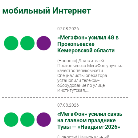
Импорто­замещение
мобильный Интернет
Автоматизация Промышленности
Интернет
07.08.2026
Мобильная связь
«МегаФон» усилил 4G в
Фиксированная связь
Прокопьевске
Кемеровской области
Интеграция
Рынок ПК
(Новости)
Для жителей
Прокопьевска МегаФон улучшил
Маркетинг
качество телеком-сети.
Специалисты оператора
Торговые сети
установили телеком-
оборудование по улице
Оборудование
Институтская,...
ПО
Outsourcing
07.08.2026
Кадры
«МегаФон» усилил связь
на главном празднике
Регулирование
Тувы — «Наадым-2026»
Финансы
(Новости)
Национальный
Web