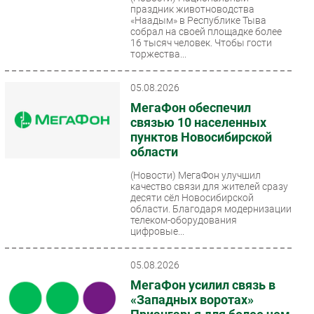
праздник животноводства
Безопасность
«Наадым» в Республике Тыва
собрал на своей площадке более
Инновации
16 тысяч человек. Чтобы гости
торжества...
CIO/Управление ИТ
Гаджеты
05.08.2026
Здоровье
МегаФон обеспечил
связью 10 населенных
РАЗДЕЛЫ
пунктов Новосибирской
области
Новости
(Новости)
МегаФон улучшил
Аналитика
качество связи для жителей сразу
десяти сёл Новосибирской
Интервью
области. Благодаря модернизации
телеком-оборудования
Мероприятия
цифровые...
Проекты
IT класс
05.08.2026
Тестовый стенд
МегаФон усилил связь в
«Западных воротах»
Каталог компаний