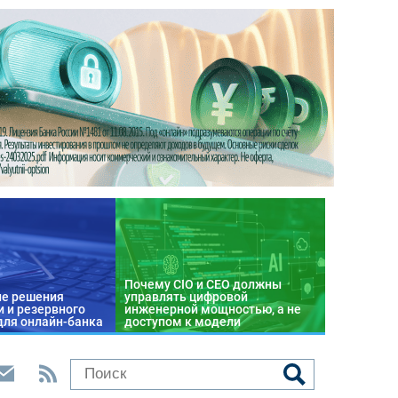
Почему CIO и CEO должны
е решения
управлять цифровой
 и резервного
инженерной мощностью, а не
для онлайн-банка
доступом к модели