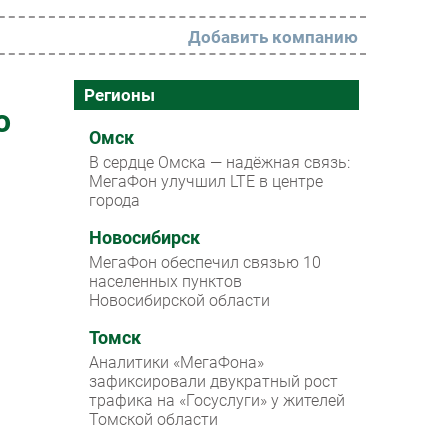
Добавить компанию
РАЗДЕЛЫ
Регионы
о
Новости
Омск
В сердце Омска — надёжная связь:
Аналитика
МегаФон улучшил LTE в центре
города
Интервью
Мероприятия
Новосибирск
МегаФон обеспечил связью 10
Проекты
населенных пунктов
Новосибирской области
IT класс
Томск
Тестовый стенд
Аналитики «МегаФона»
Каталог компаний
зафиксировали двукратный рост
трафика на «Госуслуги» у жителей
Томской области