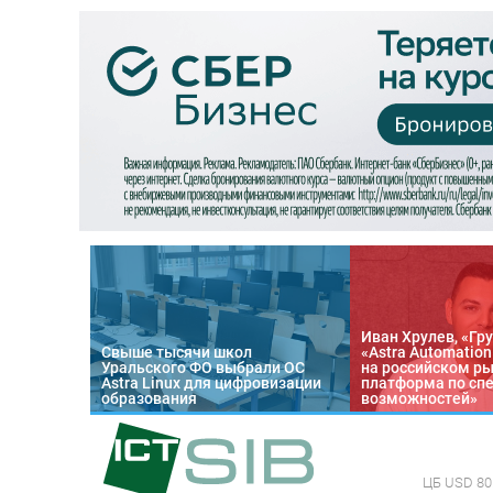
Иван Хрулев, «Гру
Свыше тысячи школ
«Astra Automatio
Уральского ФО выбрали ОС
на российском р
Astra Linux для цифровизации
платформа по сп
образования
возможностей»
ЦБ
USD 80