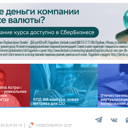
ппа Астра»:
n – уникальная
ынке
Отечественны
ектру
КПД ИИ-контура: новая
виртуализации
метрика для CIO
копирования 
.93 EUR 93.19
НОВОСИБИРСК
20.8
°