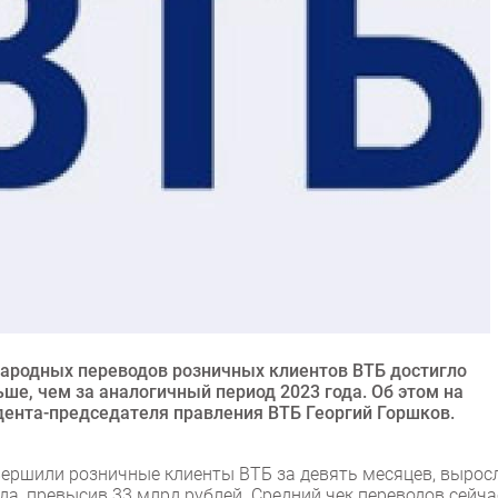
народных переводов розничных клиентов ВТБ достигло
льше, чем за аналогичный период 2023 года. Об этом на
дента-председателя правления ВТБ Георгий Горшков.
вершили розничные клиенты ВТБ за девять месяцев, вырос
ода, превысив 33 млрд рублей. Средний чек переводов сейча