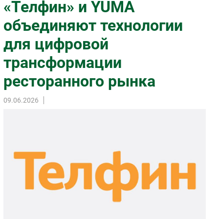
«Телфин» и YUMA
Импорто­замещение
объединяют технологии
Автоматизация Промышленности
для цифровой
Интернет
Мобильная связь
трансформации
Фиксированная связь
ресторанного рынка
Интеграция
Рынок ПК
09.06.2026
Маркетинг
Торговые сети
Оборудование
ПО
Outsourcing
Кадры
Регулирование
Финансы
Web