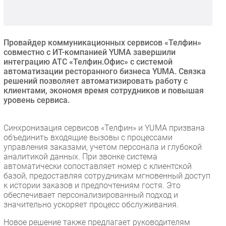
Безопасность
Инновации
CIO/Управление ИТ
Провайдер коммуникационных сервисов «Телфин»
совместно с ИТ-компанией YUMA завершили
Гаджеты
интеграцию АТС «Телфин.Офис» с системой
Здоровье
автоматизации ресторанного бизнеса YUMA. Связка
решений позволяет автоматизировать работу с
клиентами, экономя время сотрудников и повышая
РАЗДЕЛЫ
уровень сервиса.
Новости
Синхронизация сервисов «Телфин» и YUMA призвана
Аналитика
объединить входящие вызовы с процессами
управления заказами, учетом персонала и глубокой
Интервью
аналитикой данных. При звонке система
Мероприятия
автоматически сопоставляет номер с клиентской
базой, предоставляя сотрудникам мгновенный доступ
Проекты
к истории заказов и предпочтениям гостя. Это
IT класс
обеспечивает персонализированный подход и
Тестовый стенд
значительно ускоряет процесс обслуживания.
Каталог компаний
Новое решение также предлагает руководителям