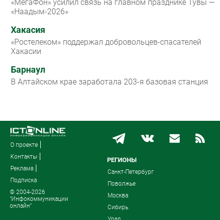
«МегаФон» усилил связь на главном празднике Тувы —
«Наадым-2026»
Хакасия
«Ростелеком» поддержал добровольцев-спасателей
Хакасии
Барнаул
В Алтайском крае заработала 203-я базовая станция
О проекте
Контакты
РЕГИОНЫ
Реклама
Санкт-Петербург
Подписка
Поволжье
© 2004-2026
Москва
"Инфокоммуникации
онлайн"
Сибирь
Урал