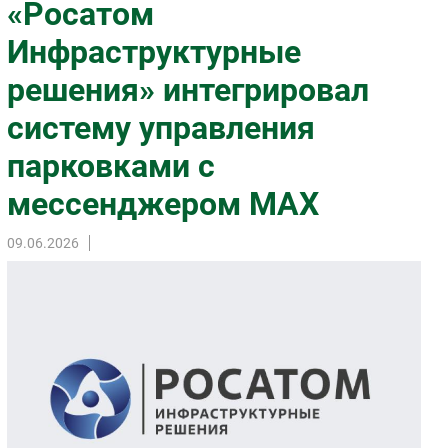
«Росатом
Импорто­замещение
Инфраструктурные
Автоматизация Промышленности
решения» интегрировал
Интернет
Мобильная связь
систему управления
Фиксированная связь
парковками с
Интеграция
Рынок ПК
мессенджером МАХ
Маркетинг
09.06.2026
Торговые сети
Оборудование
ПО
Outsourcing
Кадры
Регулирование
Финансы
Web