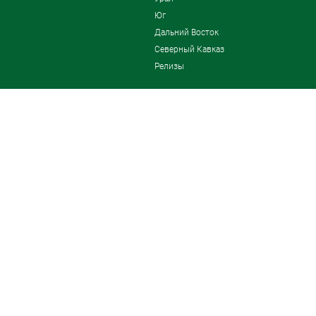
Юг
Дальний Восток
Северный Кавказ
Релизы