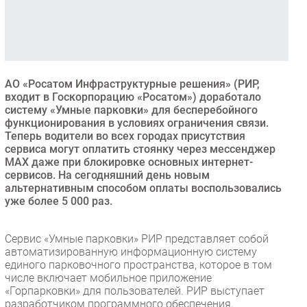
Безопасность
Инновации
CIO/Управление ИТ
Гаджеты
АО «Росатом Инфраструктурные решения» (РИР,
Здоровье
входит в Госкорпорацию «Росатом») доработало
систему «Умные парковки» для бесперебойного
функционирования в условиях ограничения связи.
РАЗДЕЛЫ
Теперь водители во всех городах присутствия
сервиса могут оплатить стоянку через мессенджер
МАX даже при блокировке основных интернет-
Новости
сервисов. На сегодняшний день новым
Аналитика
альтернативным способом оплаты воспользовались
Интервью
уже более 5 000 раз.
Мероприятия
Сервис «Умные парковки» РИР представляет собой
Проекты
автоматизированную информационную систему
IT класс
единого парковочного пространства, которое в том
Тестовый стенд
числе включает мобильное приложение
«Горпарковки» для пользователей. РИР выступает
Каталог компаний
разработчиком программного обеспечения,