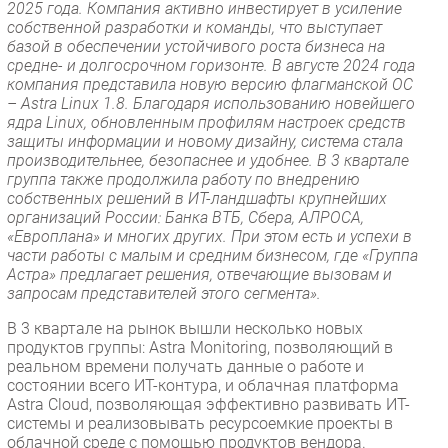
2025 года. Компания активно инвестирует в усиление
собственной разработки и команды, что выступает
базой в обеспечении устойчивого роста бизнеса на
средне- и долгосрочном горизонте. В августе 2024 года
компания представила новую версию флагманской ОС
– Astra Linux 1.8. Благодаря использованию новейшего
ядра Linux, обновленным профилям настроек средств
защиты информации и новому дизайну, система стала
производительнее, безопаснее и удобнее. В 3 квартале
группа также продолжила работу по внедрению
собственных решений в ИТ-ландшафты крупнейших
организаций России: Банка ВТБ, Сбера, АЛРОСА,
«Европлана» и многих других. При этом есть и успехи в
части работы с малым и средним бизнесом, где «Группа
Астра» предлагает решения, отвечающие вызовам и
запросам представителей этого сегмента».
В 3 квартале на рынок вышли несколько новых
продуктов группы: Astra Monitoring, позволяющий в
реальном времени получать данные о работе и
состоянии всего ИТ-контура, и облачная платформа
Astra Cloud, позволяющая эффективно развивать ИТ-
системы и реализовывать ресурсоемкие проекты в
облачной среде с помощью продуктов вендора.