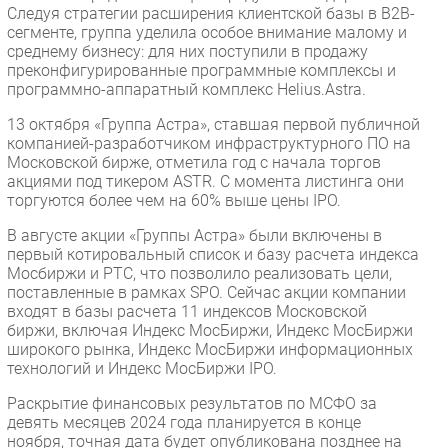
Следуя стратегии расширения клиентской базы в B2B-
сегменте, группа уделила особое внимание малому и
среднему бизнесу: для них поступили в продажу
преконфигурированные программные комплексы и
программно-аппаратный комплекс Helius.Astra.
13 октября «Группа Астра», ставшая первой публичной
компанией-разработчиком инфраструктурного ПО на
Московской бирже, отметила год с начала торгов
акциями под тикером ASTR. С момента листинга они
торгуются более чем на 60% выше цены IPO.
В августе акции «Группы Астра» были включены в
первый котировальный список и базу расчета индекса
Мосбиржи и РТС, что позволило реализовать цели,
поставленные в рамках SPO. Сейчас акции компании
входят в базы расчета 11 индексов Московской
биржи, включая Индекс МосБиржи, Индекс МосБиржи
широкого рынка, Индекс МосБиржи информационных
технологий и Индекс МосБиржи IPO.
Раскрытие финансовых результатов по МСФО за
девять месяцев 2024 года планируется в конце
ноября, точная дата будет опубликована позднее на