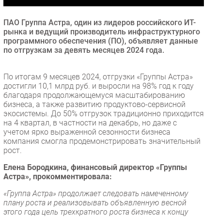
Безопасность
ПАО Группа Астра, один из лидеров российского ИТ-
Инновации
рынка и ведущий производитель инфраструктурного
CIO/Управление ИТ
программного обеспечения (ПО), объявляет данные
по отгрузкам за девять месяцев 2024 года.
Гаджеты
Здоровье
По итогам 9 месяцев 2024, отгрузки «Группы Астра»
достигли 10,1 млрд руб. и выросли на 98% год к году
РАЗДЕЛЫ
благодаря продолжающемуся масштабированию
бизнеса, а также развитию продуктово-сервисной
экосистемы. До 50% отгрузок традиционно приходится
Новости
на 4 квартал, в частности на декабрь, но даже с
Аналитика
учетом ярко выраженной сезонности бизнеса
компания смогла продемонстрировать значительный
Интервью
рост.
Мероприятия
Елена Бородкина, финансовый директор «Группы
Проекты
Астра», прокомментировала:
IT класс
«Группа Астра» продолжает следовать намеченному
Тестовый стенд
плану роста и реализовывать объявленную весной
Каталог компаний
этого года цель трехкратного роста бизнеса к концу