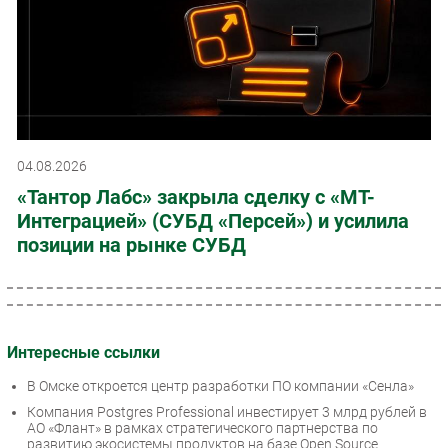
04.08.2026
«Тантор Лабс» закрыла сделку с «МТ-
Интеграцией» (СУБД «Персей») и усилила
позиции на рынке СУБД
Интересные ссылки
В Омске откроется центр разработки ПО компании «Сенла»
Компания Postgres Professional инвестирует 3 млрд рублей в
АО «Флант» в рамках стратегического партнерства по
развитию экосистемы продуктов на базе Open Source