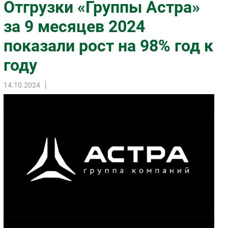
Отгрузки «Группы Астра»
Импорто­замещение
за 9 месяцев 2024
Автоматизация Промышленности
показали рост на 98% год к
Интернет
Мобильная связь
году
Фиксированная связь
Интеграция
14.10.2024
Рынок ПК
Маркетинг
Торговые сети
Оборудование
ПО
Outsourcing
Кадры
Регулирование
Финансы
Web