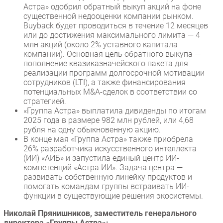
Астра» одобрил обратный выкуп акций на фоне
существенной недооценки компании рынком.
Buyback будет проводиться в течение 12 месяцев
или до достижения максимального лимита — 4
млн акций (около 2% уставного капитала
компании). Основная цель обратного выкупа —
пополнение квазиказначейского пакета для
реализации программ долгосрочной мотивации
сотрудников (LTI), а также финансирования
потенциальных M&A-сделок в соответствии со
стратегией.
«Группа Астра» выплатила дивиденды по итогам
2025 года в размере 982 млн рублей, или 4,68
рубля на одну обыкновенную акцию.
В конце мая «Группа Астра» также приобрела
26% разработчика искусственного интеллекта
(ИИ) «АИБ» и запустила единый центр ИИ-
компетенций «Астра ИИ». Задача центра —
развивать собственную линейку продуктов и
помогать командам группы встраивать ИИ-
функции в существующие решения экосистемы.
Николай Прянишников, заместитель генерального
директора «Группы Астра»: