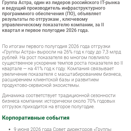
Группа Астра, один из лидеров российского IT-рынка
Безопасность
и ведущий производитель инфраструктурного
программного обеспечения (ПО), объявляет
Инновации
результаты по отгрузкам , ключевому
CIO/Управление ИТ
управленческому показателю компании, за II
квартал и первое полугодие 2026 года.
Гаджеты
Здоровье
По итогам первого полугодия 2026 года отгрузки
«Группы Астра» выросли на 26% год к году до 7,3 млрд
РАЗДЕЛЫ
рублей. На рост показателя во многом повлияло
существенное ускорение темпов роста показателя во II
квартале — на 41% год к году. Компания связывает
Новости
увеличение показателя с масштабированием бизнеса,
Аналитика
расширением клиентской базы и развитием
продуктово-сервисной экосистемы.
Интервью
Мероприятия
Динамика соответствует традиционной сезонности
бизнеса компании: исторически около 70% годовых
Проекты
отгрузок приходится на второе полугодие.
IT класс
Корпоративные события
Тестовый стенд
Каталог компаний
9 июня 2026 года Совет директоров «Группы