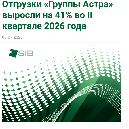
Отгрузки «Группы Астра»
Импорто­замещение
выросли на 41% во II
Автоматизация Промышленности
квартале 2026 года
Интернет
Мобильная связь
06.07.2026
Фиксированная связь
Интеграция
Рынок ПК
Маркетинг
Торговые сети
Оборудование
ПО
Outsourcing
Кадры
Регулирование
Финансы
Web