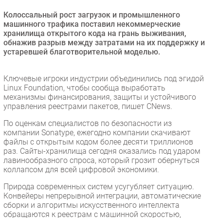
Безопасность
Колоссальный рост загрузок и промышленного
машинного трафика поставил некоммерческие
Инновации
хранилища открытого кода на грань выживания,
CIO/Управление ИТ
обнажив разрыв между затратами на их поддержку и
устаревшей благотворительной моделью.
Гаджеты
Здоровье
Ключевые игроки индустрии объединились под эгидой
Linux Foundation, чтобы сообща выработать
РАЗДЕЛЫ
механизмы финансирования, защиты и устойчивого
управления реестрами пакетов, пишет CNews.
Новости
По оценкам специалистов по безопасности из
Аналитика
компании Sonatype, ежегодно компании скачивают
файлы с открытым кодом более десяти триллионов
Интервью
раз. Сайты-хранилища сегодня оказались под ударом
Мероприятия
лавинообразного спроса, который грозит обернуться
коллапсом для всей цифровой экономики.
Проекты
IT класс
Природа современных систем усугубляет ситуацию.
Конвейеры непрерывной интеграции, автоматические
Тестовый стенд
сборки и алгоритмы искусственного интеллекта
Каталог компаний
обращаются к реестрам с машинной скоростью,