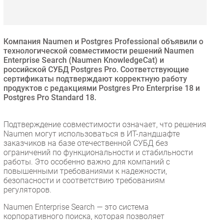
Безопасность
Инновации
CIO/Управление ИТ
Компания Naumen и Postgres Professional объявили о
технологической совместимости решений Naumen
Гаджеты
Enterprise Search (Naumen KnowledgeCat) и
Здоровье
российской СУБД Postgres Pro. Соответствующие
сертификаты подтверждают корректную работу
продуктов с редакциями Postgres Pro Enterprise 18 и
РАЗДЕЛЫ
Postgres Pro Standard 18.
Новости
Подтверждение совместимости означает, что решения
Аналитика
Naumen могут использоваться в ИТ-ландшафте
заказчиков на базе отечественной СУБД без
Интервью
ограничений по функциональности и стабильности
Мероприятия
работы. Это особенно важно для компаний с
повышенными требованиями к надежности,
Проекты
безопасности и соответствию требованиям
IT класс
регуляторов.
Тестовый стенд
Naumen Enterprise Search — это система
Каталог компаний
корпоративного поиска, которая позволяет