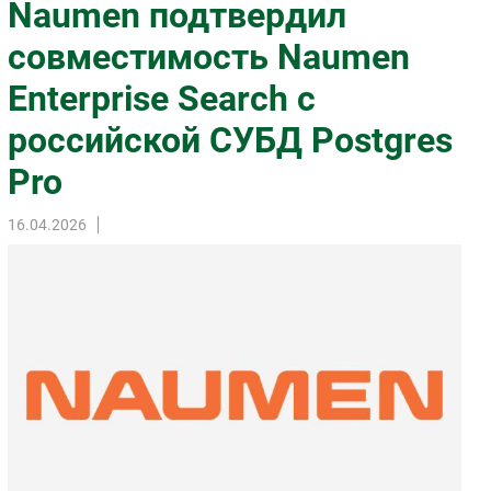
Naumen подтвердил
Импорто­замещение
совместимость Naumen
Автоматизация Промышленности
Enterprise Search с
Интернет
Мобильная связь
российской СУБД Postgres
Фиксированная связь
Pro
Интеграция
Рынок ПК
16.04.2026
Маркетинг
Торговые сети
Оборудование
ПО
Outsourcing
Кадры
Регулирование
Финансы
Web