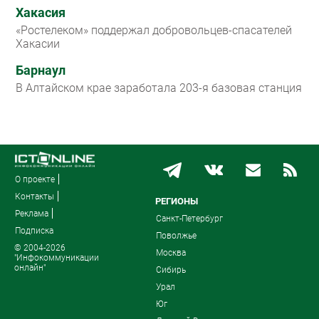
Хакасия
«Ростелеком» поддержал добровольцев-спасателей
Хакасии
Барнаул
В Алтайском крае заработала 203-я базовая станция
О проекте
Контакты
РЕГИОНЫ
Реклама
Санкт-Петербург
Подписка
Поволжье
© 2004-2026
Москва
"Инфокоммуникации
онлайн"
Сибирь
Урал
Юг