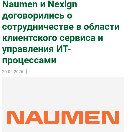
Naumen и Nexign
Импорто­замещение
договорились о
Автоматизация Промышленности
сотрудничестве в области
Интернет
Мобильная связь
клиентского сервиса и
Фиксированная связь
управления ИТ-
Интеграция
Рынок ПК
процессами
Маркетинг
20.05.2026
Торговые сети
Оборудование
ПО
Outsourcing
Кадры
Регулирование
Финансы
Web