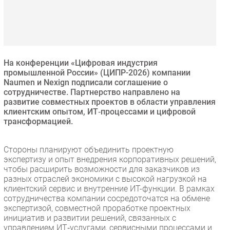
Безопасность
Инновации
CIO/Управление ИТ
Гаджеты
На конференции «Цифровая индустрия
Здоровье
промышленной России» (ЦИПР-2026) компании
Naumen и Nexign подписали соглашение о
сотрудничестве. Партнерство направлено на
РАЗДЕЛЫ
развитие совместных проектов в области управления
клиентским опытом, ИТ‑процессами и цифровой
трансформацией.
Новости
Аналитика
Стороны планируют объединить проектную
Интервью
экспертизу и опыт внедрения корпоративных решений,
Мероприятия
чтобы расширить возможности для заказчиков из
разных отраслей экономики с высокой нагрузкой на
Проекты
клиентский сервис и внутренние ИТ-функции. В рамках
IT класс
сотрудничества компании сосредоточатся на обмене
Тестовый стенд
экспертизой, совместной проработке проектных
инициатив и развитии решений, связанных с
Каталог компаний
управлением ИТ‑услугами, сервисными процессами и