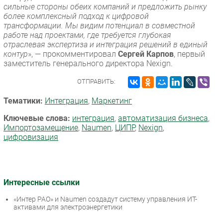
сильные стороны обеих компаний и предложить рынку
более комплексный подход к цифровой
трансформации. Мы видим потенциал в совместной
работе над проектами, где требуется глубокая
отраслевая экспертиза и интеграция решений в единый
контур
», — прокомментировал
Сергей Карпов
, первый
заместитель генерального директора Nexign.
ОТПРАВИТЬ:
Тематики:
Интеграция
,
Маркетинг
Ключевые слова:
интеграция
,
автоматизация бизнеса
,
Импорто­замещение
,
Naumen
,
ЦИПР
,
Nexign
,
цифровизация
Интересные ссылки
«Интер РАО» и Naumen создадут систему управления ИТ-
активами для электроэнергетики