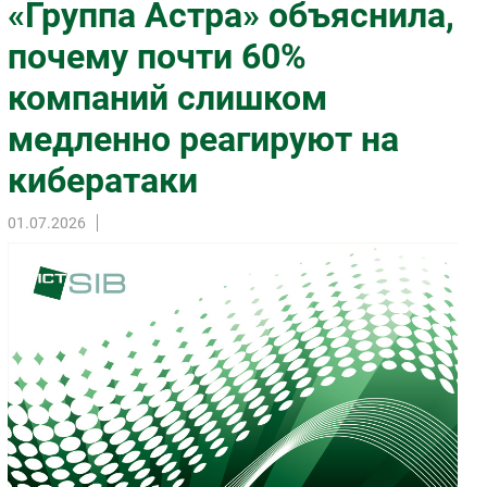
«Группа Астра» объяснила,
Импорто­замещение
почему почти 60%
Автоматизация Промышленности
компаний слишком
Интернет
Мобильная связь
медленно реагируют на
Фиксированная связь
кибератаки
Интеграция
Рынок ПК
01.07.2026
Маркетинг
Торговые сети
Оборудование
ПО
Outsourcing
Кадры
Регулирование
Финансы
Web