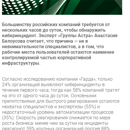
Безопасность
Инновации
CIO/Управление ИТ
Большинству российских компаний требуется от
нескольких часов до суток, чтобы обнаружить
Гаджеты
киберинцидент. Эксперт «Группы Астра» Анастасия
Здоровье
Белоусова считает, что причина — не в
невнимательности специалистов, а в том, что
рабочие места пользователей остаются наименее
РАЗДЕЛЫ
контролируемой частью корпоративной
инфраструктуры.
Новости
Аналитика
Согласно исследованию компании «Гарда», только
24% организаций выявляют киберинциденты в
Интервью
течение первого часа, тогда как 58% компаний тратят
Мероприятия
на это от одного часа до суток. Основными
препятствиями для быстрого реагирования остаются
Проекты
нехватка специалистов и экспертизы (55%) и
IT класс
недостаточный уровень автоматизации процессов
Тестовый стенд
(35%). Скорость реагирования снижается по мере
роста бизнеса: менее чем за сутки на инциденты
Каталог компаний
реагируют 59% крупных организаций против 88%