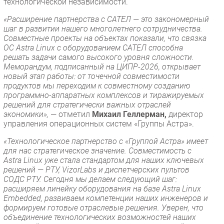
технологической независимости.
«Расширение партнерства с САТЕЛ — это закономерный
шаг в развитии нашего многолетнего сотрудничества.
Совместные проекты на объектах показали, что связка
ОС Astra Linux с оборудованием САТЕЛ способна
решать задачи самого высокого уровня сложности.
Меморандум, подписанный на ЦИПР-2026, открывает
новый этап работы: от точечной совместимости
продуктов мы переходим к совместному созданию
программно-аппаратных комплексов и тиражируемых
решений для стратегически важных отраслей
экономики»,
— отметил
Михаил Геллерман,
директор
управления операционных систем «Группы Астра».
«Технологическое партнерство с «Группой Астра» имеет
для нас стратегическое значение. Совместимость с
Astra Linux уже стала стандартом для наших ключевых
решений — РТУ, VizorLabs и диспетчерских пультов
СОДС РТУ. Сегодня мы делаем следующий шаг:
расширяем линейку оборудования на базе Astra Linux
Embedded, развиваем компетенции наших инженеров и
формируем готовые отраслевые решения. Уверен, что
объединение технологических возможностей наших