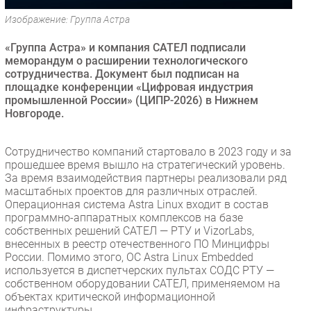
Безопасность
Изображение: Группа Астра
Инновации
«Группа Астра» и компания САТЕЛ подписали
CIO/Управление ИТ
меморандум о расширении технологического
сотрудничества. Документ был подписан на
Гаджеты
площадке конференции «Цифровая индустрия
Здоровье
промышленной России» (ЦИПР-2026) в Нижнем
Новгороде.
РАЗДЕЛЫ
Сотрудничество компаний стартовало в 2023 году и за
Новости
прошедшее время вышло на стратегический уровень.
За время взаимодействия партнеры реализовали ряд
Аналитика
масштабных проектов для различных отраслей.
Интервью
Операционная система Astra Linux входит в состав
программно-аппаратных комплексов на базе
Мероприятия
собственных решений САТЕЛ — РТУ и VizorLabs,
Проекты
внесенных в реестр отечественного ПО Минцифры
России. Помимо этого, ОС Astra Linux Embedded
IT класс
используется в диспетчерских пультах СОДС РТУ —
Тестовый стенд
собственном оборудовании САТЕЛ, применяемом на
объектах критической информационной
Каталог компаний
инфраструктуры.