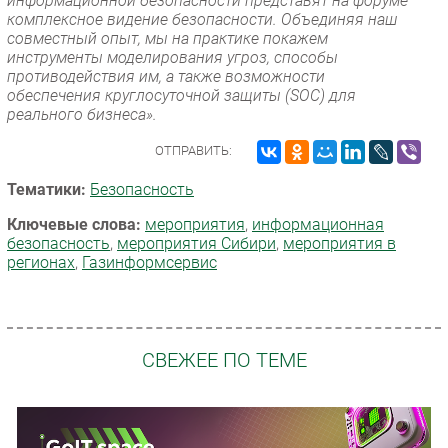
информационной безопасности представят на форуме
комплексное видение безопасности. Объединяя наш
совместный опыт, мы на практике покажем
инструменты моделирования угроз, способы
противодействия им, а также возможности
обеспечения круглосуточной защиты (SOC) для
реального бизнеса».
ОТПРАВИТЬ:
Тематики:
Безопасность
Ключевые слова:
мероприятия
,
информационная
безопасность
,
мероприятия Сибири
,
мероприятия в
регионах
,
Газинформсервис
СВЕЖЕЕ ПО ТЕМЕ