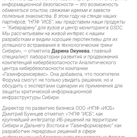
информационной безопасности — это возможность
обменяться опытом, свежими идеями и завести
полезные знакомства. В этом году на стенде наших
партнёров, "НПФ "ИСБ", мы представим наши продукты
— “Киберарену” для вузов и центр мониторинга GSOC.
Мы рассчитываем на живой интерес к нашим
разработкам и видим хорошие перспективы для их
успешного встраивания в технологические треки
Сибири»
, — отметила
Дарина Окунева
, главный
специалист лаборатории развития и продвижения
компетенций кибербезопасности Аналитического
центра кибербезопасности компании
«Газинформсервис». Она добавила, что посетители
Форума смогут не только увидеть решения, но и
обсудить с экспертами сценарии их применения для
защиты критической информационной
инфраструктуры Сибири.
Директор по развитию бизнеса ООО «НПФ «ИСБ»
Дмитрий Буинцев отметил:
«"НПФ "ИСБ", как
крупнейший интегратор ИБ-решений на территории
Сибири и Дальнего Востока и "Газинформсервис" как
разработчик передовых решений в сфере