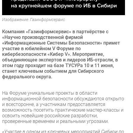
Безопасность
Инновации
Изображение: Газинформсервис
CIO/Управление ИТ
Компания «Газинформсервис» в партнёрстве с
Гаджеты
«Научно производственной фирмой
Здоровье
«Информационные Системы Безопасности» примет
участие в юбилейном V Форуме по
кибербезопасности «Кибер V». Мероприятие,
РАЗДЕЛЫ
объединяющее экспертов и лидеров ИБ-отрасли, в
этом году проходит на базе ТУСУРа 10 и 11 июня,
Новости
станет ключевым событием для Сибирского
федерального округа.
Аналитика
Интервью
На Форуме уникальные проекты в области
Мероприятия
информационной безопасности обсуждаются открыто
Проекты
и всесторонне, а участникам предоставляется
возможность посетить практические мастер-классы и
IT класс
освоить новейшие российские разработки,
Тестовый стенд
проверенные временем и реальными угрозами.
Каталог компаний
«Участие в одном из ключевых мероприятий Сибири по