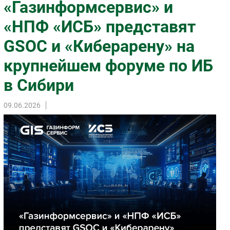
«Газинформсервис» и
Импорто­замещение
«НПФ «ИСБ» представят
Автоматизация Промышленности
GSOC и «Киберарену» на
Интернет
Мобильная связь
крупнейшем форуме по ИБ
Фиксированная связь
в Сибири
Интеграция
Рынок ПК
09.06.2026
Маркетинг
Торговые сети
Оборудование
ПО
Outsourcing
Кадры
Регулирование
Финансы
Web