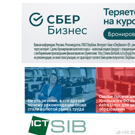
Свыше тысячи ш
Не сто резюме, а сто друзей:
Уральского ФО в
почему рекомендации снова
Astra Linux для 
стали валютой рынка труда
образования
ЦБ
USD 82