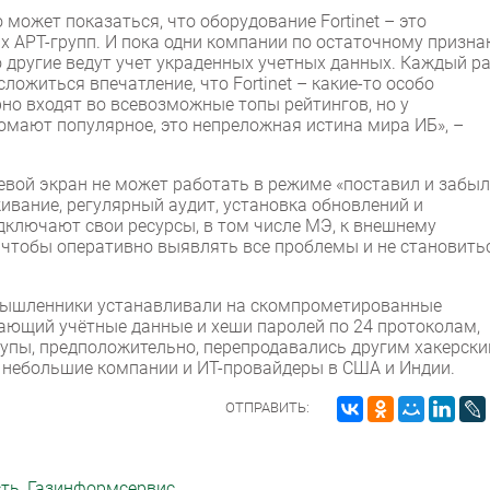
 может показаться, что оборудование Fortinet – это
х APT-групп. И пока одни компании по остаточному призна
 другие ведут учет украденных учетных данных. Каждый р
ожиться впечатление, что Fortinet – какие-то особо
но входят во всевозможные топы рейтингов, но у
омают популярное, это непреложная истина мира ИБ», –
вой экран не может работать в режиме «поставил и забыл
вание, регулярный аудит, установка обновлений и
ключают свои ресурсы, в том числе МЭ, к внешнему
 чтобы оперативно выявлять все проблемы и не становить
умышленники устанавливали на скомпрометированные
ающий учётные данные и хеши паролей по 24 протоколам,
ступы, предположительно, перепродавались другим хакерск
 небольшие компании и ИТ-провайдеры в США и Индии.
ОТПРАВИТЬ:
сть
,
Газинформсервис