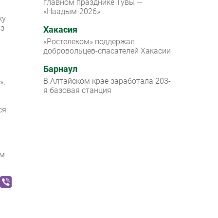
главном празднике Тувы —
«Наадым-2026»
ку
аз
Хакасия
«Ростелеком» поддержал
добровольцев-спасателей Хакасии
Барнаул
В Алтайском крае заработала 203-
».
я базовая станция
ся
им