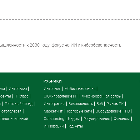
шленности к 2030 году: фокус на ИИ и кибербезопасность
РУБРИКИ
ика
Интервью
Интернет
Мобильная связь
роекты
IT класс
CIO/Управление ИТ
Фиксированная связь
e
Тестовый стенд
Интеграция
Безопасность
Веб
Рынок ПК
Фотогалерея
Маркетинг
Торговые сети
Оборудование
ПО
талог компаний
Outsourcing
Кадры
Регулирование
Финансы
Инновации
Гаджеты