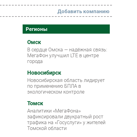
Добавить компанию
РАЗДЕЛЫ
Регионы
Новости
Омск
В сердце Омска — надёжная связь:
Аналитика
МегаФон улучшил LTE в центре
города
Интервью
Мероприятия
Новосибирск
Новосибирская область лидирует
Проекты
по применению БПЛА в
экологическом контроле
IT класс
Томск
Тестовый стенд
Аналитики «МегаФона»
Каталог компаний
зафиксировали двукратный рост
трафика на «Госуслуги» у жителей
Томской области