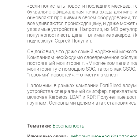
«Если полистать новости последних месяцев, то
буквально официальная точка входа для многи
обновляют прошивки в своем оборудовании, то
все удивляются происходящему, и даже может сл
уязвимые устройства. Напротив, их МЭ регуляр
популярности есть цена – внимание хакеров. Л
подчеркнул Сергей Полунин.
Он добавил, что даже самый надёжный межсете
Компаниям необходимо своевременное обслужи
постоянный мониторинг. «Многие компании под
мониторингу с помощью SOC, такого как GSOC,
"героями" новостей», – отметил эксперт.
Напомним, в рамках кампании FortiBleed зло
устройства специальный сниффер, перехватыв
включая Kerberos, LDAP и RDP. Полученные до
группам. Основными целями атак становились
Тематики:
Безопасность
Ключевые слова:
информационная безопасно