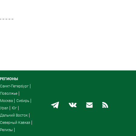
РЕГИОНЫ
Санкт-Петербург
Поволжье
Москва
Сибирь
Урал
Юг
Дальний Восток
Северный Кавказ
Релизы