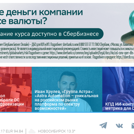
Иван Хрулев, «Группа Астра»:
кол
«Astra Automation – уникальная
ыбрали ОС
на российском рынке
цифровизации
платформа по спектру
КПД ИИ-конту
возможностей»
метрика для 
.17 EUR 94.84
НОВОСИБИРСК
13.3
°