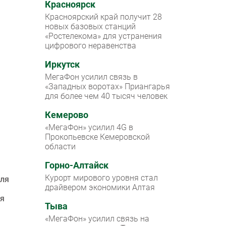
Красноярск
Красноярский край получит 28
новых базовых станций
«Ростелекома» для устранения
цифрового неравенства
Иркутск
МегаФон усилил связь в
«Западных воротах» Приангарья
для более чем 40 тысяч человек
Кемерово
«МегаФон» усилил 4G в
Прокопьевске Кемеровской
области
Горно-Алтайск
Курорт мирового уровня стал
для
драйвером экономики Алтая
ся
Тыва
«МегаФон» усилил связь на