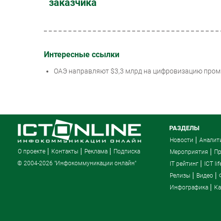
заказчика
Интересные ссылки
ОАЭ направляют $3,3 млрд на цифровизацию промы
РАЗДЕЛЫ
Новости
Аналит
О проекте
Контакты
Реклама
Подписка
Мероприятия
П
© 2004-2026 "Инфокоммуникации онлайн"
IT рейтинг
ICT lif
Релизы
Видео
Инфографика
Ка