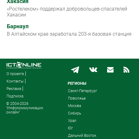
Хакасия
«Ростелеком» поддержал добровольцев-спасателей
Хакасии
Барнаул
В Алтайском крае заработала 203-я базовая станция
О проекте
Контакты
РЕГИОНЫ
Реклама
Санкт-Петербург
Подписка
Поволжье
© 2004-2026
Москва
"Инфокоммуникации
онлайн"
Сибирь
Урал
Юг
Дальний Восток