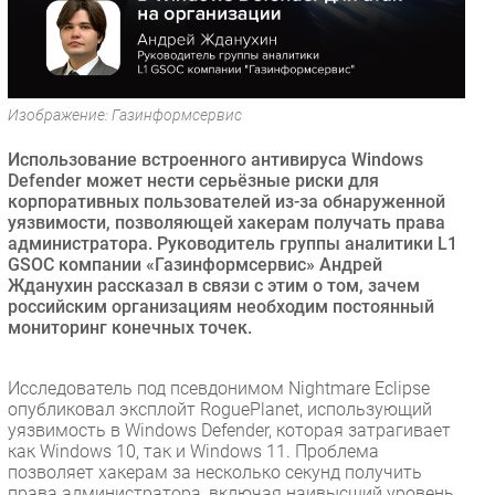
Безопасность
Инновации
CIO/Управление ИТ
Изображение: Газинформсервис
Гаджеты
Здоровье
Использование встроенного антивируса Windows
Defender может нести серьёзные риски для
корпоративных пользователей из-за обнаруженной
РАЗДЕЛЫ
уязвимости, позволяющей хакерам получать права
администратора. Руководитель группы аналитики L1
Новости
GSOC компании «Газинформсервис» Андрей
Жданухин рассказал в связи с этим о том, зачем
Аналитика
российским организациям необходим постоянный
Интервью
мониторинг конечных точек.
Мероприятия
Проекты
Исследователь под псевдонимом Nightmare Eclipse
опубликовал эксплойт RoguePlanet, использующий
IT класс
уязвимость в Windows Defender, которая затрагивает
Тестовый стенд
как Windows 10, так и Windows 11. Проблема
позволяет хакерам за несколько секунд получить
Каталог компаний
права администратора, включая наивысший уровень