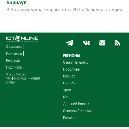
Барнаул
В Алтайском крае заработала 203-я базовая станция
О проекте
Контакты
РЕГИОНЫ
Реклама
Санкт-Петербург
Подписка
Поволжье
© 2004-2026
Москва
"Инфокоммуникации
онлайн"
Сибирь
Урал
Юг
Дальний Восток
Северный Кавказ
Релизы