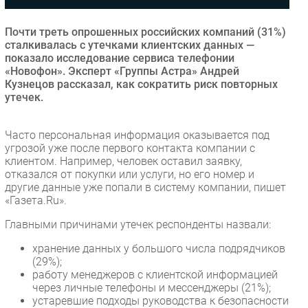
Безопасность
Почти треть опрошенных российских компаний (31%)
Инновации
сталкивалась с утечками клиентских данных —
CIO/Управление ИТ
показало исследование сервиса телефонии
«Новофон». Эксперт «Группы Астра» Андрей
Гаджеты
Кузнецов рассказал, как сократить риск повторных
Здоровье
утечек.
РАЗДЕЛЫ
Часто персональная информация оказывается под
угрозой уже после первого контакта компании с
клиентом. Например, человек оставил заявку,
Новости
отказался от покупки или услуги, но его номер и
Аналитика
другие данные уже попали в систему компании, пишет
«Газета.Ru».
Интервью
Мероприятия
Главными причинами утечек респонденты назвали:
Проекты
хранение данных у большого числа подрядчиков
IT класс
(29%);
работу менеджеров с клиентской информацией
Тестовый стенд
через личные телефоны и мессенджеры (21%);
Каталог компаний
устаревшие подходы руководства к безопасности