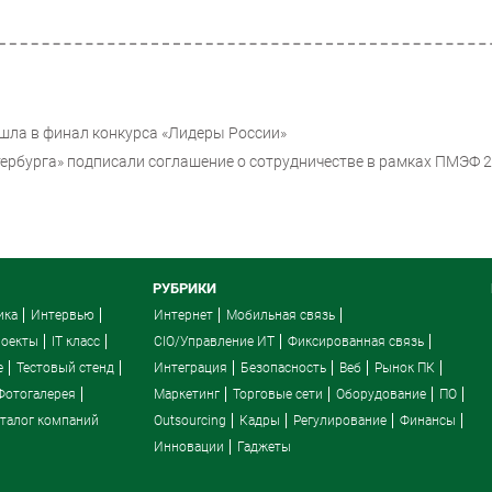
шла в финал конкурса «Лидеры России»
тербурга» подписали соглашение о сотрудничестве в рамках ПМЭФ 
РУБРИКИ
ика
Интервью
Интернет
Мобильная связь
роекты
IT класс
CIO/Управление ИТ
Фиксированная связь
e
Тестовый стенд
Интеграция
Безопасность
Веб
Рынок ПК
Фотогалерея
Маркетинг
Торговые сети
Оборудование
ПО
талог компаний
Outsourcing
Кадры
Регулирование
Финансы
Инновации
Гаджеты