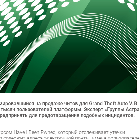
зировавшийся на продаже читов для Grand Theft Auto V. В
в тысяч пользователей платформы. Эксперт «Группы Астр
предпринять для предотвращения подобных инцидентов.
сом Have I Been Pwned, который отслеживает утечки
 содержит адреса электронной почты, имена пользователе