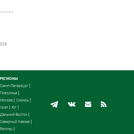
2026
РЕГИОНЫ
Санкт-Петербург
Поволжье
Москва
Сибирь
Урал
Юг
Дальний Восток
Северный Кавказ
Релизы