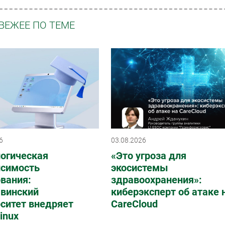
ВЕЖЕЕ ПО ТЕМЕ
6
03.08.2026
логическая
«Это угроза для
исимость
экосистемы
вания:
здравоохранения»:
винский
киберэксперт об атаке 
ситет внедряет
CareCloud
Linux