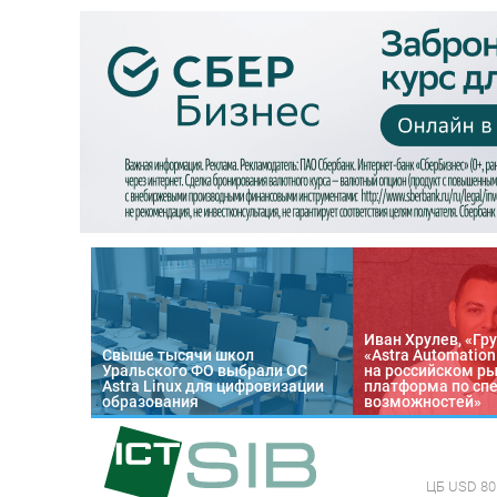
Иван Хрулев, «Гру
Свыше тысячи школ
«Astra Automatio
Уральского ФО выбрали ОС
на российском р
Astra Linux для цифровизации
платформа по сп
образования
возможностей»
ЦБ
USD 80