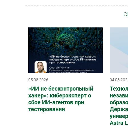
С
05.08.2026
04.08.202
«ИИ не бесконтрольный
Техно
хакер»: киберэксперт о
незав
сбое ИИ-агентов при
образо
тестировании
Держа
универ
Astra 