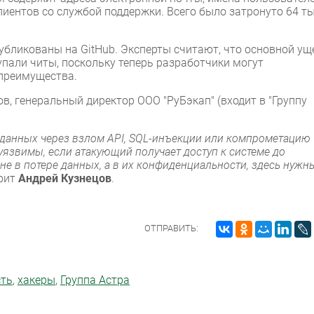
лиентов со службой поддержки. Всего было затронуто 64 ты
публикованы на GitHub. Эксперты считают, что основной ущ
купали читы, поскольку теперь разработчики могут
преимущества.
, генеральный директор ООО "РуБэкап" (входит в "Группу
 данных через взлом API, SQL-инъекции или компрометацию
 уязвимы, если атакующий получает доступ к системе до
не в потере данных, а в их конфиденциальности, здесь нужн
орит
Андрей Кузнецов
.
ОТПРАВИТЬ:
сть
,
хакеры
,
Группа Астра