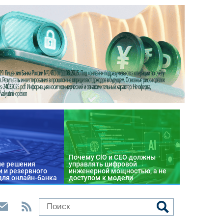
Почему CIO и CEO должны
е решения
управлять цифровой
 и резервного
инженерной мощностью, а не
для онлайн-банка
доступом к модели