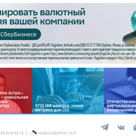
ппа Астра»:
n – уникальная
ынке
Отечественны
ектру
КПД ИИ-контура: новая
виртуализации
метрика для CIO
копирования 
.93 EUR 93.19
НОВОСИБИРСК
19.6
°