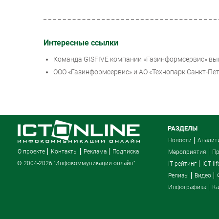
Интересные ссылки
Команда GISFIVE компании «Газинформсервис» вы
ООО «Газинформсервис» и АО «Технопарк Санкт-Пе
РАЗДЕЛЫ
Новости
Аналит
О проекте
Контакты
Реклама
Подписка
Мероприятия
П
© 2004-2026 "Инфокоммуникации онлайн"
IT рейтинг
ICT lif
Релизы
Видео
Инфографика
Ка