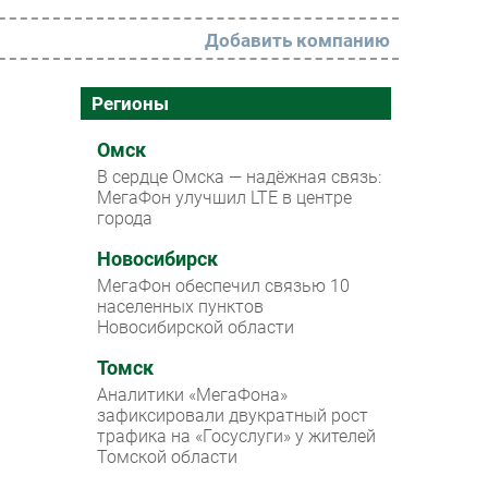
Добавить компанию
РАЗДЕЛЫ
Регионы
Новости
Омск
В сердце Омска — надёжная связь:
Аналитика
МегаФон улучшил LTE в центре
города
Интервью
Мероприятия
Новосибирск
МегаФон обеспечил связью 10
Проекты
населенных пунктов
Новосибирской области
IT класс
Томск
Тестовый стенд
Аналитики «МегаФона»
Каталог компаний
зафиксировали двукратный рост
трафика на «Госуслуги» у жителей
Томской области