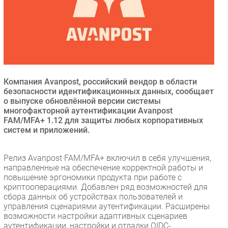
Безопасность
Инновации
CIO/Управление ИТ
Гаджеты
Здоровье
Компания Avanpost, российский вендор в области
безопасности идентификационных данных, сообщает
РАЗДЕЛЫ
о выпуске обновлённой версии системы
многофакторной аутентификации Avanpost
Новости
FAM/MFA+ 1.12 для защиты любых корпоративных
систем и приложений.
Аналитика
Интервью
Релиз Avanpost FAM/MFA+ включил в себя улучшения,
Мероприятия
направленные на обеспечение корректной работы и
Проекты
повышение эргономики продукта при работе с
криптооперациями. Добавлен ряд возможностей для
IT класс
сбора данных об устройствах пользователей и
Тестовый стенд
управления сценариями аутентификации. Расширены
возможности настройки адаптивных сценариев
Каталог компаний
аутентификации, настройки и отладки OIDC-