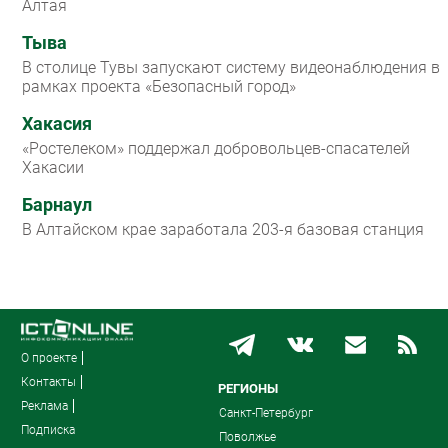
Алтая
Тыва
В столице Тувы запускают систему видеонаблюдения в
рамках проекта «Безопасный город»
Хакасия
«Ростелеком» поддержал добровольцев-спасателей
Хакасии
Барнаул
В Алтайском крае заработала 203-я базовая станция
О проекте
Контакты
РЕГИОНЫ
Реклама
Санкт-Петербург
Подписка
Поволжье