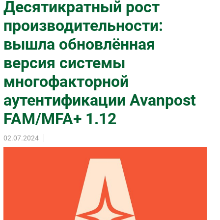
Десятикратный рост
Импорто­замещение
производительности:
Автоматизация Промышленности
вышла обновлённая
Интернет
Мобильная связь
версия системы
Фиксированная связь
многофакторной
Интеграция
Рынок ПК
аутентификации Avanpost
Маркетинг
FAM/MFA+ 1.12
Торговые сети
Оборудование
02.07.2024
ПО
Outsourcing
Кадры
Регулирование
Финансы
Web