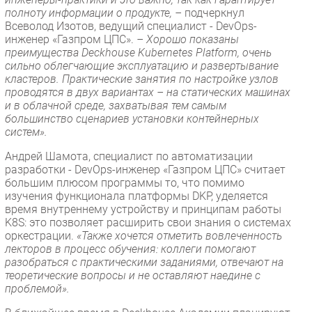
полноту информации о продукте, –
подчеркнул
Всеволод Изотов, ведущий специалист - DevOps-
инженер «Газпром ЦПС».
– Хорошо показаны
преимущества Deckhouse Kubernetes Platform, очень
сильно облегчающие эксплуатацию и развертывание
кластеров. Практические занятия по настройке узлов
проводятся в двух вариантах – на статических машинах
и в облачной среде, захватывая тем самым
большинство сценариев установки контейнерных
систем».
Андрей Шамота, специалист по автоматизации
разработки - DevOps-инженер «Газпром ЦПС» считает
большим плюсом программы то, что помимо
изучения функционала платформы DKP, уделяется
время внутреннему устройству и принципам работы
K8S: это позволяет расширить свои знания о системах
оркестрации.
«Также хочется отметить вовлеченность
лекторов в процесс обучения: коллеги помогают
разобраться с практическими заданиями, отвечают на
теоретические вопросы и не оставляют наедине с
проблемой».