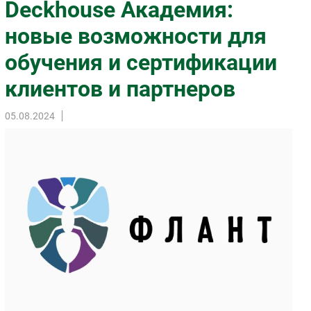
Deckhouse Академия:
Импорто­замещение
новые возможности для
Автоматизация Промышленности
обучения и сертификации
Интернет
Мобильная связь
клиентов и партнеров
Фиксированная связь
Интеграция
05.08.2024
Рынок ПК
Маркетинг
Торговые сети
Оборудование
ПО
Outsourcing
Кадры
Регулирование
Финансы
Web