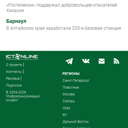
«Ростелеком» поддержал добровольцев-спасателей
Хакасии
Барнаул
В Алтайском крае заработала 203-я базовая станция
О проекте
Контакты
РЕГИОНЫ
Реклама
Санкт-Петербург
Подписка
Поволжье
© 2004-2026
Москва
"Инфокоммуникации
онлайн"
Сибирь
Урал
Юг
Дальний Восток