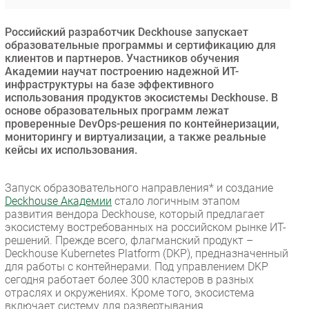
Безопасность
Российский разработчик Deckhouse запускает
Инновации
образовательные программы и сертификацию для
CIO/Управление ИТ
клиентов и партнеров. Участников обучения
Академии научат построению надежной ИТ-
Гаджеты
инфраструктуры на базе эффективного
Здоровье
использования продуктов экосистемы Deckhouse. В
основе образовательных программ лежат
проверенные DevOps-решения по контейнеризации,
РАЗДЕЛЫ
мониторингу и виртуализации, а также реальные
кейсы их использования.
Новости
Аналитика
Запуск образовательного направления* и создание
Deckhouse Академии
стало логичным этапом
Интервью
развития вендора Deckhouse, который предлагает
Мероприятия
экосистему востребованных на российском рынке ИТ-
решений. Прежде всего, флагманский продукт –
Проекты
Deckhouse Kubernetes Platform (DKP), предназначенный
IT класс
для работы с контейнерами. Под управлением DKP
Тестовый стенд
сегодня работает более 300 кластеров в разных
отраслях и окружениях. Кроме того, экосистема
Каталог компаний
включает систему для развертывания