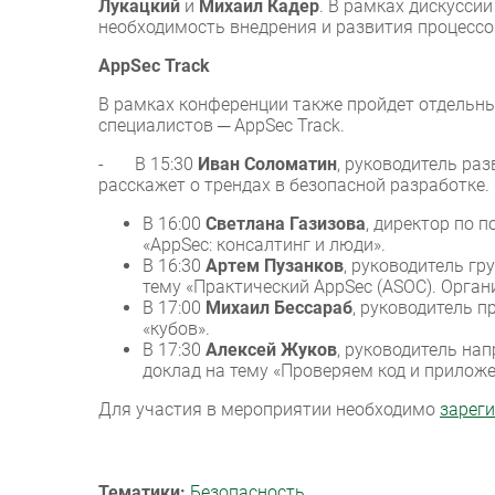
Лукацкий
и
Михаил Кадер
. В рамках дискусси
необходимость внедрения и развития процессо
AppSec Track
В рамках конференции также пройдет отдельны
специалистов ─ AppSec Track.
- В 15:30
Иван Соломатин
, руководитель раз
расскажет о трендах в безопасной разработке.
В 16:00
Светлана Газизова
, директор по 
«AppSec: консалтинг и люди».
В 16:30
Артем Пузанков
, руководитель г
тему «Практический AppSec (ASOC). Орган
В 17:00
Михаил Бессараб
, руководитель п
«кубов».
В 17:30
Алексей Жуков
, руководитель на
доклад на тему «Проверяем код и приложени
Для участия в мероприятии необходимо
зарег
Тематики:
Безопасность