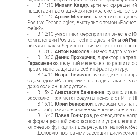
- В 11:10
Михаил Кадер
, архитектор решений
представит доклад «Архитектура системы сете
- В 11:40
Артем Мелехин
, заместитель дире
Positive Technologies, выступит с темой «Расч
фейк?».
- В 12:10 участники мероприятия вместе с
Ю
компетенции Positive Technologies, и
Ольгой Ри
обсудят, как кибериспытания могут стать спо
- В 13:00
Антон Киселев
, бизнес-лидер MaxP
- В 13:30
Денис Прохорчик
, директор напра
Герасименко
, ведущий менеджер по развитию 
проактивно защищать веб-инфраструктуру.
- В 14:10
Игорь Тюкачев
, руководитель напр
с докладом «Расширение площади атаки: как с
даже если он шифруется».
- В 15:40
Анастасия Важенина
, руководител
расскажет, как метапродукты помогают ИТ и И
- В 16:10
Юрий Бережной
, руководитель на
о многообразии современных вредоносов и чт
- В 16:40
Павел Гончаров
, руководитель на
информационной безопасности и управления ин
ключевых функциях ядра результативной киберб
- Деловую программу завершит дискуссионная