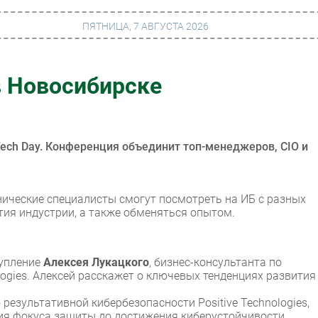
ПЯТНИЦА, 7 АВГУСТА 2026
 в Новосибирске
г
Финансы
 сети
Web
ание
Безопасность
 Tech Day. Конференция объединит топ-менеджеров, CIO и
Инновации
ng
CIO/Управление ИТ
нические специалисты смогут посмотреть на ИБ с разных
ития индустрии, а также обменяться опытом.
Гаджеты
вание
Здоровье
упление
Алексея Лукацкого
, бизнес-консультанта по
ogies. Алексей расскажет о ключевых тенденциях развития
о результативной кибербезопасности Positive Technologies,
ния фокуса защиты до достижения киберустойчивости.