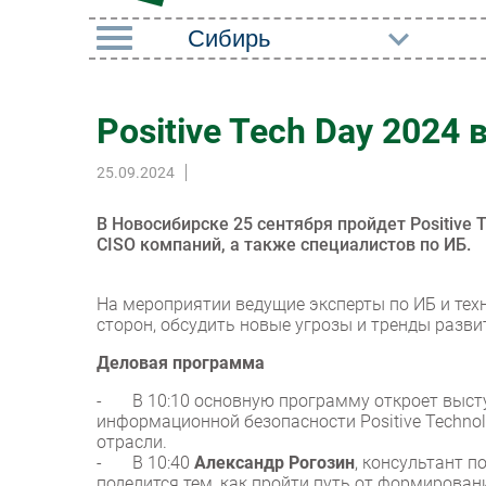
РУБРИКИ
Positive Tech Day 2024
Импорто­замещение
Маркетин
25.09.2024
Автоматизация
Торговые
Промышленности
Оборудов
В Новосибирске 25 сентября пройдет Positive
Интернет
CISO компаний, а также специалистов по ИБ.
ПО
Мобильная связь
Outsourci
На мероприятии ведущие эксперты по ИБ и тех
Фиксированная связь
сторон, обсудить новые угрозы и тренды разв
Кадры
Интеграция
Деловая программа
Регулиро
Рынок ПК
- В 10:10 основную программу откроет выст
информационной безопасности Positive Technol
отрасли.
- В 10:40
Александр Рогозин
, консультант п
поделится тем, как пройти путь от формирова