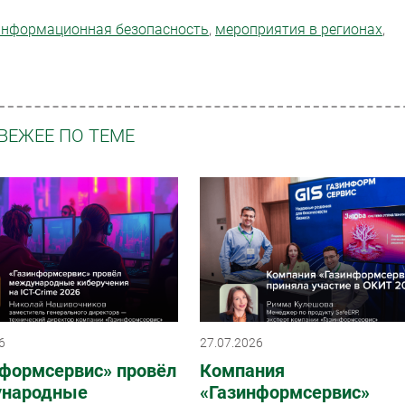
информационная безопасность
,
мероприятия в регионах
,
ВЕЖЕЕ ПО ТЕМЕ
6
27.07.2026
нформсервис» провёл
Компания
народные
«Газинформсервис»