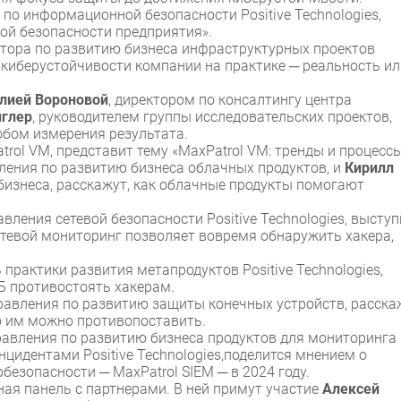
 по информационной безопасности Positive Technologies,
вой безопасности предприятия».
ктора по развитию бизнеса инфраструктурных проектов
ет киберустойчивости компании на практике ─ реальность и
лией Вороновой
, директором по консалтингу центра
нглер
, руководителем группы исследовательских проектов,
собом измерения результата.
atrol VM, представит тему «MaxPatrol VM: тренды и процессы
вления по развитию бизнеса облачных продуктов, и
Кирилл
бизнеса, расскажут, как облачные продукты помогают
авления сетевой безопасности Positive Technologies, выступ
етевой мониторинг позволяет вовремя обнаружить хакера,
ь практики развития метапродуктов Positive Technologies,
Б противостоять хакерам.
правления по развитию защиты конечных устройств, расска
о им можно противопоставить.
правления по развитию бизнеса продуктов для мониторинга
цидентами Positive Technologies,поделится мнением о
езопасности ─ MaxPatrol SIEM ─ в 2024 году.
 панель с партнерами. В ней примут участие
Алексей