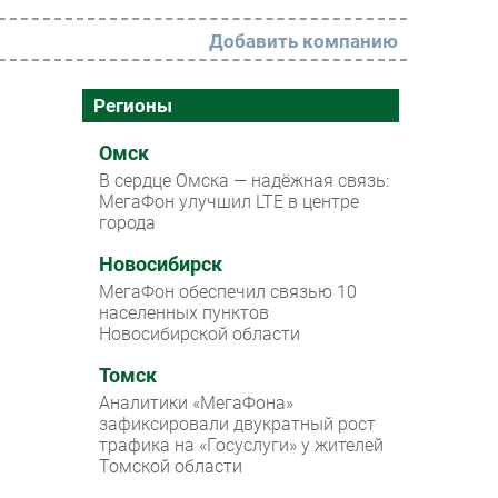
Добавить компанию
РАЗДЕЛЫ
Регионы
Новости
Омск
В сердце Омска — надёжная связь:
Аналитика
МегаФон улучшил LTE в центре
города
Интервью
Мероприятия
Новосибирск
МегаФон обеспечил связью 10
Проекты
населенных пунктов
Новосибирской области
IT класс
Томск
Тестовый стенд
Аналитики «МегаФона»
Каталог компаний
зафиксировали двукратный рост
трафика на «Госуслуги» у жителей
Томской области