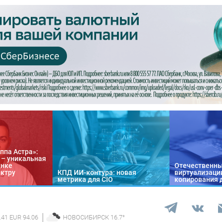
ппа Астра»:
n – уникальная
ынке
Отечественны
ектру
КПД ИИ-контура: новая
виртуализации
метрика для CIO
копирования 
.41 EUR 94.06
НОВОСИБИРСК
16.7
°