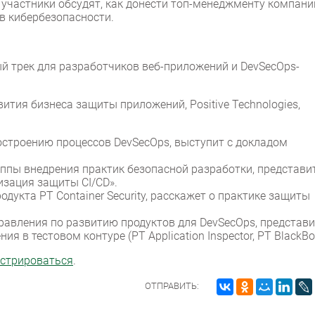
и участники обсудят, как донести топ-менеджменту компани
в кибербезопасности.
й трек для разработчиков веб-приложений и DevSecOps-
вития бизнеса защиты приложений, Positive Technologies,
построению процессов DevSecOps, выступит с докладом
руппы внедрения практик безопасной разработки, представи
изация защиты CI/CD».
родукта PT Container Security, расскажет о практике защиты
правления по развитию продуктов для DevSecOps, представи
я в тестовом контуре (PT Application Inspector, PT BlackBo
истрироваться
.
ОТПРАВИТЬ: