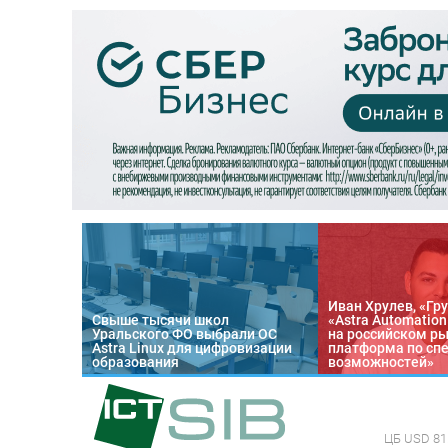
Иван Хрулев, «Гру
Свыше тысячи школ
«Astra Automatio
Уральского ФО выбрали ОС
на российском р
Astra Linux для цифровизации
платформа по сп
образования
возможностей»
ЦБ
USD 81