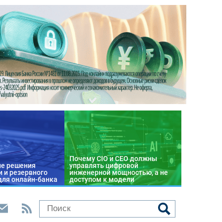
Почему CIO и CEO должны
е решения
управлять цифровой
 и резервного
инженерной мощностью, а не
для онлайн-банка
доступом к модели