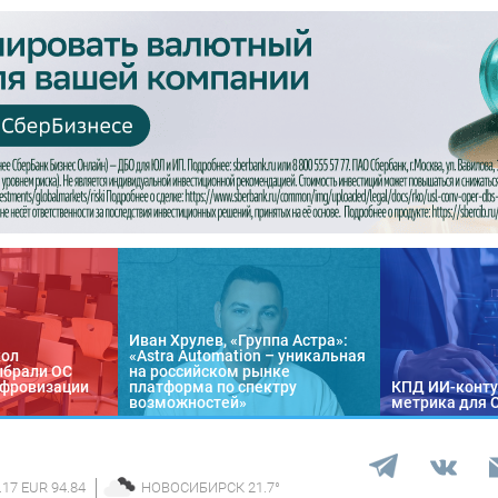
Иван Хрулев, «Группа Астра»:
кол
«Astra Automation – уникальная
ыбрали ОС
на российском рынке
цифровизации
платформа по спектру
КПД ИИ-конту
возможностей»
метрика для 
.17 EUR 94.84
НОВОСИБИРСК
21.7
°