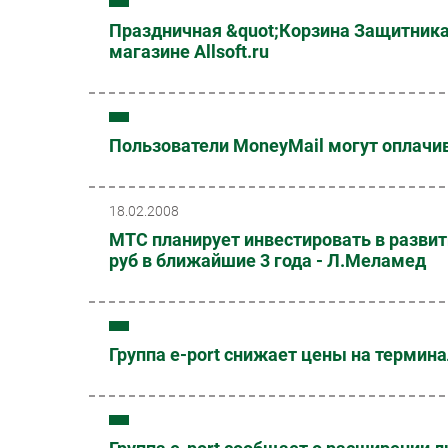
Праздничная &quot;Корзина Защитника&
магазине Allsoft.ru
Пользователи MoneyMail могут оплачи
18.02.2008
МТС планирует инвестировать в развити
руб в ближайшие 3 года - Л.Меламед
Группа e-port снижает цены на термин