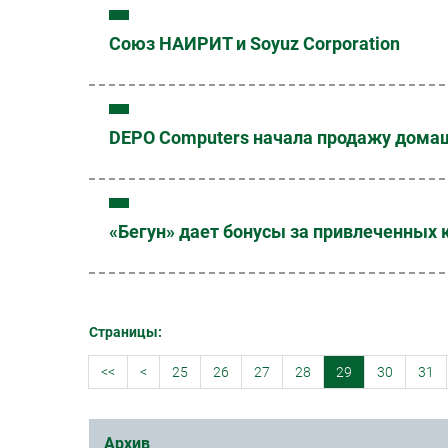
Союз НАИРИТ и Soyuz Corporation
DEPO Computers начала продажу домаш
«Бегун» дает бонусы за привлеченных 
Страницы:
<<
<
25
26
27
28
29
30
31
Архив