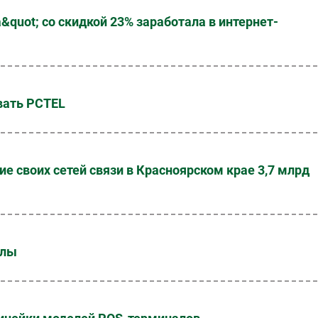
quot; со скидкой 23% заработала в интернет-
вать PCTEL
е своих сетей связи в Красноярском крае 3,7 млрд
алы