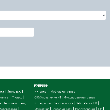
РУБРИКИ
ика
Интервью
Интернет
Мобильная связь
роекты
IT класс
CIO/Управление ИТ
Фиксированная связь
e
Тестовый стенд
Интеграция
Безопасность
Веб
Рынок ПК
Фотогалерея
Маркетинг
Торговые сети
Оборудование
ПО