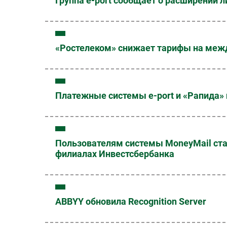
Группа e-port сообщает о расширении 
«Ростелеком» снижает тарифы на меж
Платежные системы e-port и «Рапида»
Пользователям системы MoneyMail ста
филиалах Инвестсбербанка
ABBYY обновила Recognition Server