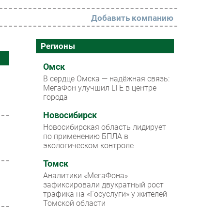
Добавить компанию
РАЗДЕЛЫ
Регионы
Новости
Омск
В сердце Омска — надёжная связь:
Аналитика
МегаФон улучшил LTE в центре
города
Интервью
Мероприятия
Новосибирск
Новосибирская область лидирует
Проекты
по применению БПЛА в
экологическом контроле
IT класс
Томск
Тестовый стенд
Аналитики «МегаФона»
Каталог компаний
зафиксировали двукратный рост
трафика на «Госуслуги» у жителей
Томской области