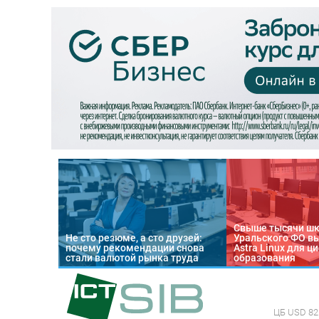
Свыше тысячи ш
Не сто резюме, а сто друзей:
Уральского ФО в
почему рекомендации снова
Astra Linux для 
стали валютой рынка труда
образования
ЦБ
USD 82