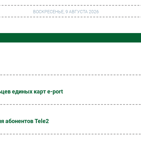
ВОСКРЕСЕНЬЕ, 9 АВГУСТА 2026
г
Финансы
 сети
Web
ание
Безопасность
Инновации
ng
CIO/Управление ИТ
цев единых карт e-port
Гаджеты
вание
Здоровье
я абонентов Tele2