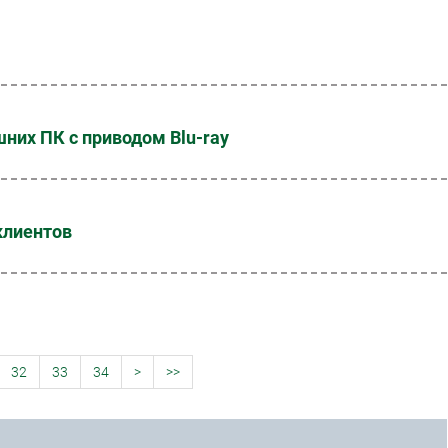
них ПК с приводом Blu-ray
клиентов
32
33
34
>
>>