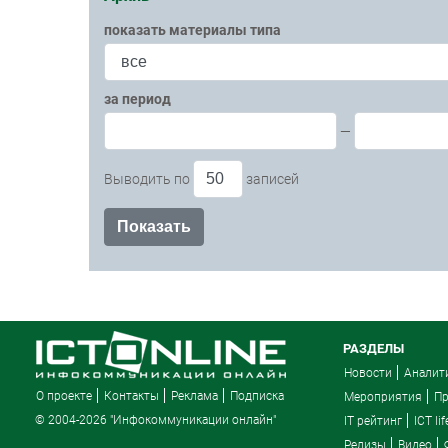
показать материалы типа
за период
—
Выводить по
записей
РАЗДЕЛЫ
Новости
Аналит
О проекте
Контакты
Реклама
Подписка
Мероприятия
П
© 2004-2026 "Инфокоммуникации онлайн"
IT рейтинг
ICT lif
Релизы
Видео