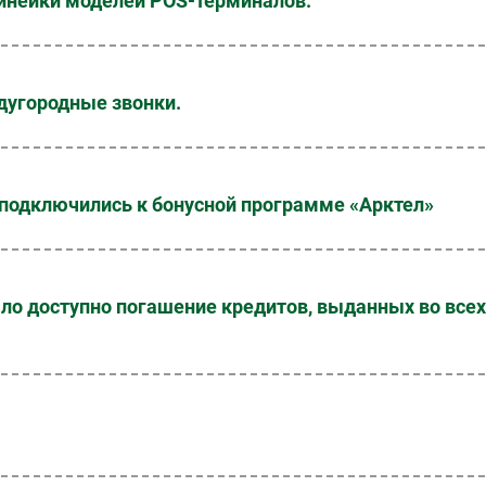
линейки моделей POS-терминалов.
дугородные звонки.
 подключились к бонусной программе «Арктел»
ло доступно погашение кредитов, выданных во всех