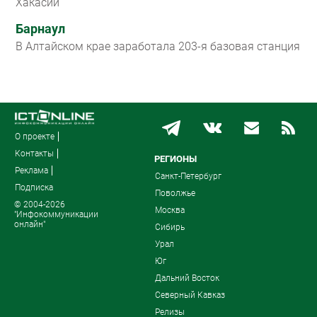
Хакасии
Барнаул
В Алтайском крае заработала 203-я базовая станция
О проекте
Контакты
РЕГИОНЫ
Реклама
Санкт-Петербург
Подписка
Поволжье
© 2004-2026
Москва
"Инфокоммуникации
онлайн"
Сибирь
Урал
Юг
Дальний Восток
Северный Кавказ
Релизы