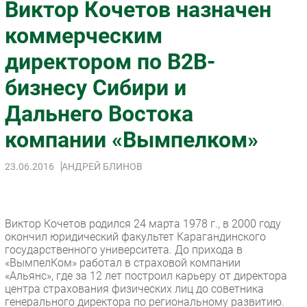
Виктор Кочетов назначен
Импорто­замещение
коммерческим
Автоматизация Промышленности
директором по B2B-
Интернет
Мобильная связь
бизнесу Сибири и
Фиксированная связь
Дальнего Востока
Интеграция
Рынок ПК
компании «Вымпелком»
Маркетинг
23.06.2016
АНДРЕЙ БЛИНОВ
Торговые сети
Оборудование
ПО
Виктор Кочетов родился 24 марта 1978 г., в 2000 году
Outsourcing
окончил юридический факультет Карагандинского
Кадры
государственного университета. До прихода в
«ВымпелКом» работал в страховой компании
Регулирование
«Альянс», где за 12 лет построил карьеру от директора
Финансы
центра страхования физических лиц до советника
генерального директора по региональному развитию.
Web