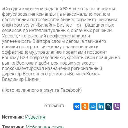
Безопасность
«Сегодня ключевой задачей В2В-сектора становится
фокусирование команды на максимально полном
Инновации
обеспечении потребностей бизнес-сегмента широким
CIO/Управление ИТ
спектром услуг «Билайн» Бизнес – от традиционных
сервисов до интеллектуальных, облачных решений.
Гаджеты
Уверен, что высокий профессионализм и
Здоровье
увлеченность Виктора своим делом, а также его
навыки по стратегическому планированию и
эффективному управлению проектами позволит
РАЗДЕЛЫ
нашему В2В-подразделению укрепить свои позиции на
рынке Востока и добиться новых успехов», –
Новости
прокомментировал назначение региональный
директор Восточного региона «ВымпелКома»
Аналитика
Владимир Шилин.
Интервью
(Фото из личного аккаунта Facebook)
Мероприятия
Проекты
ОТПРАВИТЬ:
IT класс
Тестовый стенд
Источник:
Известия
Каталог компаний
Тематики:
Мобильная связь