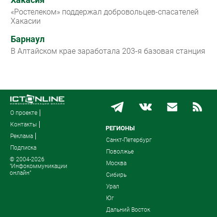
«Ростелеком» поддержал добровольцев-спасателей
Хакасии
Барнаул
В Алтайском крае заработала 203-я базовая станция
О проекте
Контакты
РЕГИОНЫ
Реклама
Санкт-Петербург
Подписка
Поволжье
© 2004-2026
Москва
"Инфокоммуникации
онлайн"
Сибирь
Урал
Юг
Дальний Восток