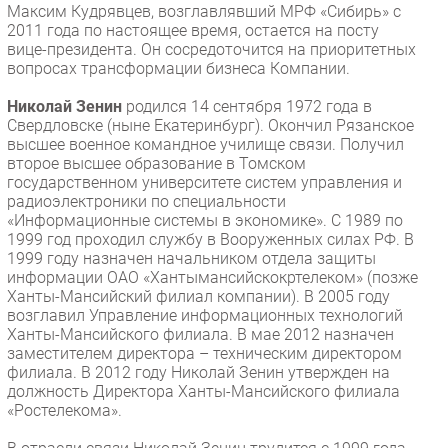
Максим Кудрявцев, возглавлявший МРФ «Сибирь» с
Безопасность
2011 года по настоящее время, остается на посту
вице-президента. Он сосредоточится на приоритетных
Инновации
вопросах трансформации бизнеса Компании.
CIO/Управление ИТ
Николай Зенин
родился 14 сентября 1972 года в
Гаджеты
Свердловске (ныне Екатеринбург). Окончил Рязанское
Здоровье
высшее военное командное училище связи. Получил
второе высшее образование в Томском
государственном университете систем управления и
РАЗДЕЛЫ
радиоэлектроники по специальности
«Информационные системы в экономике». С 1989 по
Новости
1999 год проходил службу в Вооруженных силах РФ. В
1999 году назначен начальником отдела защиты
Аналитика
информации ОАО «Хантымансийскокртелеком» (позже
Интервью
Ханты-Мансийский филиал компании). В 2005 году
возглавил Управление информационных технологий
Мероприятия
Ханты-Мансийского филиала. В мае 2012 назначен
Проекты
заместителем директора – техническим директором
филиала. В 2012 году Николай Зенин утвержден на
IT класс
должность Директора Ханты-Мансийского филиала
Тестовый стенд
«Ростелекома».
Каталог компаний