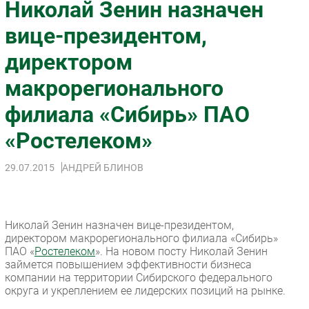
Николай Зенин назначен
Импорто­замещение
вице-президентом,
Автоматизация Промышленности
директором
Интернет
Мобильная связь
макрорегионального
Фиксированная связь
филиала «Сибирь» ПАО
Интеграция
Рынок ПК
«Ростелеком»
Маркетинг
29.07.2015
АНДРЕЙ БЛИНОВ
Торговые сети
Оборудование
ПО
Николай Зенин назначен вице-президентом,
Outsourcing
директором макрорегионального филиала «Сибирь»
Кадры
ПАО «
Ростелеком
». На новом посту Николай Зенин
займется повышением эффективности бизнеса
Регулирование
компании на территории Сибирского федерального
Финансы
округа и укреплением ее лидерских позиций на рынке.
Web