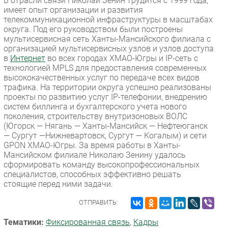
В отрасли связи Николай Зенин трудится с 1999 года,
имеет опыт организации и развития
телекоммуникационной инфраструктуры в масштабах
округа. Под его руководством были построены
мультисервисная сеть Ханты-Мансийского филиала с
организацией мультисервисных узлов и узлов доступа
в
Интернет
во всех городах ХМАО-Югры и IP-сеть с
технологией MPLS для предоставления современных
высококачественных услуг по передаче всех видов
трафика. На территории округа успешно реализованы
проекты по развитию услуг IP-телефонии, внедрению
систем биллинга и бухгалтерского учета нового
поколения, строительству внутризоновых ВОЛС
(Югорск — Нягань — Ханты-Мансийск — Нефтеюганск
— Сургут —Нижневартовск, Сургут — Когалым) и сети
GPON ХМАО-Югры. За время работы в Ханты-
Мансийском филиале Николаю Зенину удалось
сформировать команду высокопрофессиональных
специалистов, способных эффективно решать
стоящие перед ними задачи.
ОТПРАВИТЬ:
Тематики:
Фиксированная связь
,
Кадры