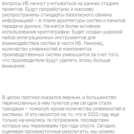
вопросы ИБ начнут учитываться на ранних стадиях
Безопасность
проектов. Будут проработаны и массово
распространены стандарты безопасного обмена
Инновации
информацией – в плане архитектуры систем и каналов
CIO/Управление ИТ
передачи данных. Начнется более активное
использование криптографии. Будет создан широкий
Гаджеты
набор интеграционных инструментов для
Здоровье
взаимодействия систем в части ИБ. Наконец,
количество уязвимостей в компонентах
производственных систем уменьшится за счет того,
РАЗДЕЛЫ
что производители будут уделять этому больше
внимания.
Новости
Аналитика
Интервью
Мероприятия
В целом прогноз оказался верным, и большинство
перечисленных в нем пунктов уже сегодня стали
Проекты
трендами – пожалуй, кроме количества уязвимостей в
IT класс
системах. И это несмотря на то, что в 2020 году еще
только начинались те потрясения, последствия
Тестовый стенд
которых мы переживаем три года спустя. Сегодня,
Каталог компаний
оценивая промежуточные результаты, мы можем