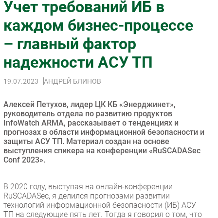
Учет требований ИБ в
Импорто­замещение
каждом бизнес-процессе
Автоматизация Промышленности
– главный фактор
Интернет
Мобильная связь
надежности АСУ ТП
Фиксированная связь
Интеграция
19.07.2023
АНДРЕЙ БЛИНОВ
Рынок ПК
Алексей Петухов, лидер ЦК КБ «Энерджинет»,
Маркетинг
руководитель отдела по развитию продуктов
Торговые сети
InfoWatch ARMA, рассказывает о тенденциях и
прогнозах в области информационной безопасности и
Оборудование
защиты АСУ ТП. Материал создан на основе
ПО
выступления спикера на конференции «RuSCADASec
Conf 2023».
Outsourcing
Кадры
В 2020 году, выступая на онлайн-конференции
Регулирование
RuSCADASec, я делился прогнозами развитии
Финансы
технологий информационной безопасности (ИБ) АСУ
ТП на следующие пять лет. Тогда я говорил о том, что
Web