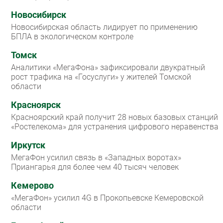
Безопасность
Новосибирск
Новосибирская область лидирует по применению
Инновации
БПЛА в экологическом контроле
CIO/Управление ИТ
Томск
Гаджеты
Аналитики «МегаФона» зафиксировали двукратный
Здоровье
рост трафика на «Госуслуги» у жителей Томской
области
РАЗДЕЛЫ
Красноярск
Красноярский край получит 28 новых базовых станций
Новости
«Ростелекома» для устранения цифрового неравенства
Аналитика
Иркутск
Интервью
МегаФон усилил связь в «Западных воротах»
Мероприятия
Приангарья для более чем 40 тысяч человек
Проекты
Кемерово
IT класс
«МегаФон» усилил 4G в Прокопьевске Кемеровской
Тестовый стенд
области
Каталог компаний