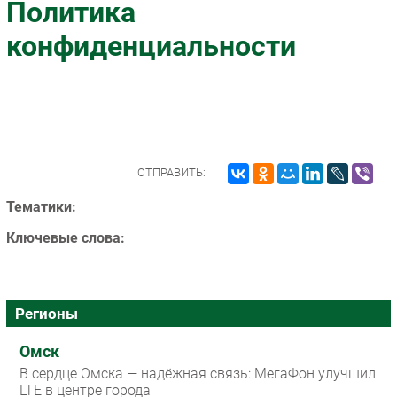
Политика
Импорто­замещение
конфиденциальности
Автоматизация Промышленности
Интернет
Мобильная связь
Фиксированная связь
Интеграция
Рынок ПК
ОТПРАВИТЬ:
Маркетинг
Тематики:
Торговые сети
Ключевые слова:
Оборудование
ПО
Outsourcing
Регионы
Кадры
Регулирование
Омск
Финансы
В сердце Омска — надёжная связь: МегаФон улучшил
LTE в центре города
Web